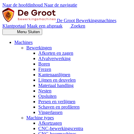
Naar de hoofdinhoud
Naar de navigatie
De Groot Bewerkingsmachines
Klantportaal
Maak een afspraak
Zoeken
Menu
Sluiten
Machines
Bewerkingen
Afkorten en zagen
Afvalverwerking
Boren
Frezen
Kantenaanlijmen
Lijmen en deuvelen
Materiaal handling
Nesten
Opsluiten
Persen en verlijmen
Schaven en profileren
Vingerlassen
Machine types
Afkortzagen
CNC-bewerkingscentra
CNC-boormachines