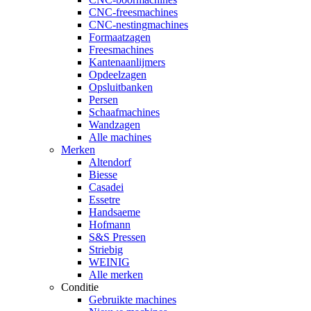
CNC-freesmachines
CNC-nestingmachines
Formaatzagen
Freesmachines
Kantenaanlijmers
Opdeelzagen
Opsluitbanken
Persen
Schaafmachines
Wandzagen
Alle machines
Merken
Altendorf
Biesse
Casadei
Essetre
Handsaeme
Hofmann
S&S Pressen
Striebig
WEINIG
Alle merken
Conditie
Gebruikte machines