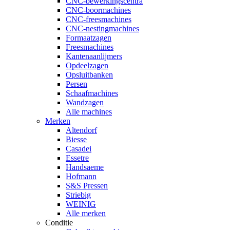
CNC-bewerkingscentra
CNC-boormachines
CNC-freesmachines
CNC-nestingmachines
Formaatzagen
Freesmachines
Kantenaanlijmers
Opdeelzagen
Opsluitbanken
Persen
Schaafmachines
Wandzagen
Alle machines
Merken
Altendorf
Biesse
Casadei
Essetre
Handsaeme
Hofmann
S&S Pressen
Striebig
WEINIG
Alle merken
Conditie