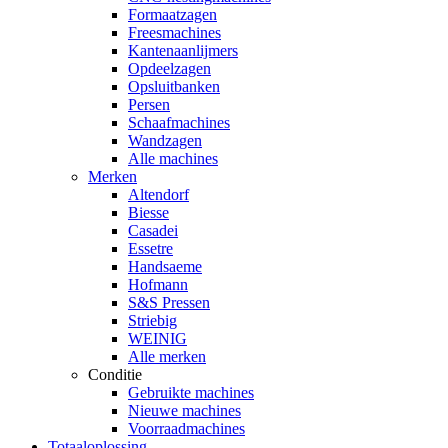
Formaatzagen
Freesmachines
Kantenaanlijmers
Opdeelzagen
Opsluitbanken
Persen
Schaafmachines
Wandzagen
Alle machines
Merken
Altendorf
Biesse
Casadei
Essetre
Handsaeme
Hofmann
S&S Pressen
Striebig
WEINIG
Alle merken
Conditie
Gebruikte machines
Nieuwe machines
Voorraadmachines
Totaaloplossing