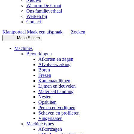
Nieuws
Waarom De Groot
Ons familieverhaal
Werken bij
Contact
Klantportaal
Maak een afspraak
Zoeken
Menu
Sluiten
Machines
Bewerkingen
Afkorten en zagen
Afvalverwerking
Boren
Frezen
Kantenaanlijmen
Lijmen en deuvelen
Materiaal handling
Nesten
Opsluiten
Persen en verlijmen
Schaven en profileren
Vingerlassen
Machine types
Afkortzagen