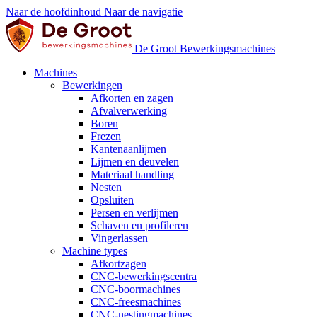
Naar de hoofdinhoud
Naar de navigatie
De Groot Bewerkingsmachines
Machines
Bewerkingen
Afkorten en zagen
Afvalverwerking
Boren
Frezen
Kantenaanlijmen
Lijmen en deuvelen
Materiaal handling
Nesten
Opsluiten
Persen en verlijmen
Schaven en profileren
Vingerlassen
Machine types
Afkortzagen
CNC-bewerkingscentra
CNC-boormachines
CNC-freesmachines
CNC-nestingmachines