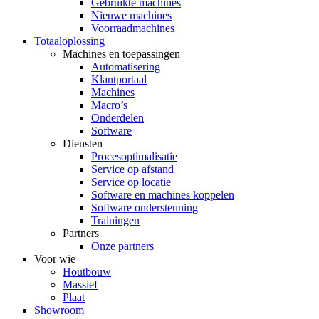
Gebruikte machines
Nieuwe machines
Voorraadmachines
Totaaloplossing
Machines en toepassingen
Automatisering
Klantportaal
Machines
Macro’s
Onderdelen
Software
Diensten
Procesoptimalisatie
Service op afstand
Service op locatie
Software en machines koppelen
Software ondersteuning
Trainingen
Partners
Onze partners
Voor wie
Houtbouw
Massief
Plaat
Showroom