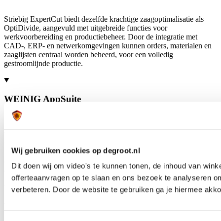
Striebig ExpertCut biedt dezelfde krachtige zaagoptimalisatie als
OptiDivide, aangevuld met uitgebreide functies voor
werkvoorbereiding en productiebeheer. Door de integratie met
CAD-, ERP- en netwerkomgevingen kunnen orders, materialen en
zaaglijsten centraal worden beheerd, voor een volledig
gestroomlijnde productie.
WEINIG AppSuite
WEINIG AppSuite bestaat uit verschillende digitale tools en apps
voor productieondersteuning, machine-informatie en procesinzicht.
Wij gebruiken cookies op degroot.nl
Met AppSuite krijg je toegang tot relevante machinegegevens en
ondersteunende functies die helpen bij dagelijks gebruik, onderhoud
Dit doen wij om video's te kunnen tonen, de inhoud van win
en procesbewaking.
offerteaanvragen op te slaan en ons bezoek te analyseren o
verbeteren. Door de website te gebruiken ga je hiermee akko
WEINIG WMC