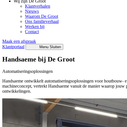
Wij zijn De Groot
Klantverhalen
Nieuws
Waarom De Groot
Ons familieverhaal
Werken bij
Contact
Maak een afspraak
Klantportaal
Menu
Sluiten
Handsaeme bij De Groot
Automatiseringsoplossingen
Handsaeme ontwikkelt automatiseringsoplossingen voor houtbouw- en 
machineconcept, vertrekt Handsaeme vanuit de manier waarop jouw pr
ontwikkelingen.