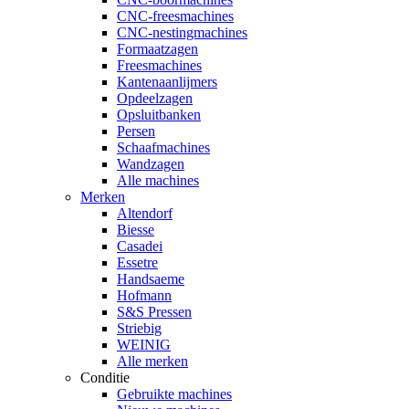
CNC-freesmachines
CNC-nestingmachines
Formaatzagen
Freesmachines
Kantenaanlijmers
Opdeelzagen
Opsluitbanken
Persen
Schaafmachines
Wandzagen
Alle machines
Merken
Altendorf
Biesse
Casadei
Essetre
Handsaeme
Hofmann
S&S Pressen
Striebig
WEINIG
Alle merken
Conditie
Gebruikte machines