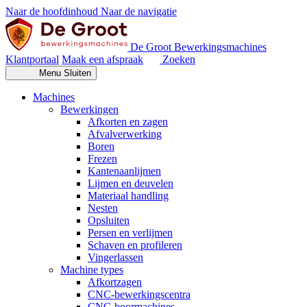
Naar de hoofdinhoud
Naar de navigatie
De Groot Bewerkingsmachines
Klantportaal
Maak een afspraak
Zoeken
Menu
Sluiten
Machines
Bewerkingen
Afkorten en zagen
Afvalverwerking
Boren
Frezen
Kantenaanlijmen
Lijmen en deuvelen
Materiaal handling
Nesten
Opsluiten
Persen en verlijmen
Schaven en profileren
Vingerlassen
Machine types
Afkortzagen
CNC-bewerkingscentra
CNC-boormachines