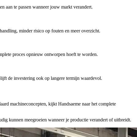
cten aan te passen wanneer jouw markt verandert.
andling, minder risico op fouten en meer overzicht.
 complete proces opnieuw ontworpen hoeft te worden.
jft de investering ook op langere termijn waardevol.
andaard machineconcepten, kijkt Handsaeme naar het complete
udig kunnen meegroeien wanneer je productie verandert of uitbreidt.