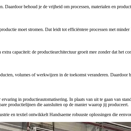
kelen. Daardoor behoud je de vrijheid om processen, materialen en produ
ductie moet stromen. Dat leidt tot efficiëntere processen met minder h
n extra capaciteit: de productiearchitectuur groeit mee zonder dat het
ducten, volumes of werkwijzen in de toekomst veranderen. Daardoor bli
 ervaring in productieautomatisering. In plaats van uit te gaan van st
are productielijnen die aansluiten op de manier waarop jij produceert.
ustrie en textiel ontwikkelt Handsaeme robuuste oplossingen die eenvo