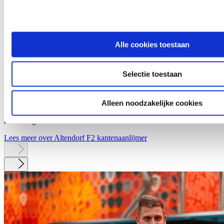
Alle cookies toestaan
Selectie toestaan
De Altendorf F2 is een compacte kantenaanlijmer voor werkplaatsen
die elke dag strak willen draaien zonder gedoe. Je stelt snel in, start
direct en houdt grip op je kwaliteit. Ideaal voor enkelstuks en kleine
Alleen noodzakelijke cookies
series waar snelheid en eenvoud belangrijker zijn dan uitgebreide
afwerking.
Lees meer over Altendorf F2 kantenaanlijmer