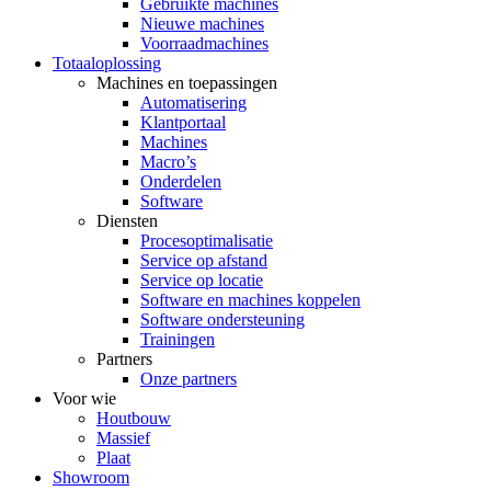
Gebruikte machines
Nieuwe machines
Voorraadmachines
Totaaloplossing
Machines en toepassingen
Automatisering
Klantportaal
Machines
Macro’s
Onderdelen
Software
Diensten
Procesoptimalisatie
Service op afstand
Service op locatie
Software en machines koppelen
Software ondersteuning
Trainingen
Partners
Onze partners
Voor wie
Houtbouw
Massief
Plaat
Showroom