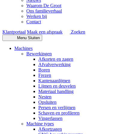
Nieuws
Waarom De Groot
Ons familieverhaal
Werken bij
Contact
Klantportaal
Maak een afspraak
Zoeken
Menu
Sluiten
Machines
Bewerkingen
Afkorten en zagen
Afvalverwerking
Boren
Frezen
Kantenaanlijmen
Lijmen en deuvelen
Materiaal handling
Nesten
Opsluiten
Persen en verlijmen
Schaven en profileren
Vingerlassen
Machine types
Afkortzagen