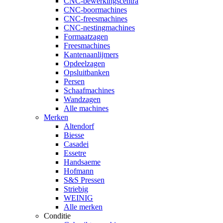
CNC-bewerkingscentra
CNC-boormachines
CNC-freesmachines
CNC-nestingmachines
Formaatzagen
Freesmachines
Kantenaanlijmers
Opdeelzagen
Opsluitbanken
Persen
Schaafmachines
Wandzagen
Alle machines
Merken
Altendorf
Biesse
Casadei
Essetre
Handsaeme
Hofmann
S&S Pressen
Striebig
WEINIG
Alle merken
Conditie