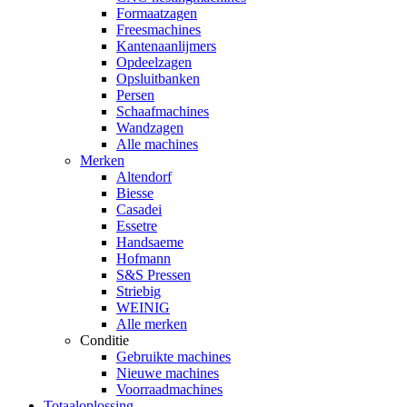
Formaatzagen
Freesmachines
Kantenaanlijmers
Opdeelzagen
Opsluitbanken
Persen
Schaafmachines
Wandzagen
Alle machines
Merken
Altendorf
Biesse
Casadei
Essetre
Handsaeme
Hofmann
S&S Pressen
Striebig
WEINIG
Alle merken
Conditie
Gebruikte machines
Nieuwe machines
Voorraadmachines
Totaaloplossing