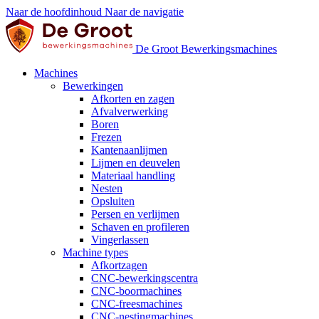
Naar de hoofdinhoud
Naar de navigatie
De Groot Bewerkingsmachines
Machines
Bewerkingen
Afkorten en zagen
Afvalverwerking
Boren
Frezen
Kantenaanlijmen
Lijmen en deuvelen
Materiaal handling
Nesten
Opsluiten
Persen en verlijmen
Schaven en profileren
Vingerlassen
Machine types
Afkortzagen
CNC-bewerkingscentra
CNC-boormachines
CNC-freesmachines
CNC-nestingmachines