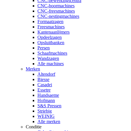
CNC-bewerkingscentra
CNC-boormachines
CNC-freesmachines
CNC-nestingmachines
Formaatzagen
Freesmachines
Kantenaanlijmers
Opdeelzagen
Opsluitbanken
Persen
Schaafmachines
Wandzagen
Alle machines
Merken
Altendorf
Biesse
Casadei
Essetre
Handsaeme
Hofmann
S&S Pressen
Striebig
WEINIG
Alle merken
Conditie