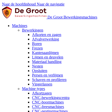
Naar de hoofdinhoud
Naar de navigatie
De Groot Bewerkingsmachines
Machines
Bewerkingen
Afkorten en zagen
Afvalverwerking
Boren
Frezen
Kantenaanlijmen
Lijmen en deuvelen
Materiaal handling
Nesten
Opsluiten
Persen en verlijmen
Schaven en profileren
Vingerlassen
Machine types
Afkortzagen
CNC-bewerkingscentra
CNC-boormachines
CNC-freesmachines
CNC-nestingmachines