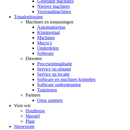
Gebruikte machines
Nieuwe machines
Voorraadmachines
Totaaloplossing
Machines en toepassingen
Automatisering
Klantportaal
Machines
Macro’s
Onderdelen
Software
Diensten
Procesoptimalisatie
Service op afstand
Service op locatie
Software en machines koppelen
Software ondersteuning
Trainingen
Partners
Onze partners
Voor wie
Houtbouw
Massief
Plaat
Showroom