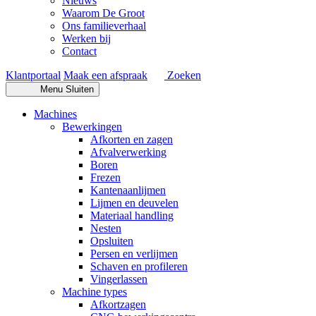
Nieuws
Waarom De Groot
Ons familieverhaal
Werken bij
Contact
Klantportaal
Maak een afspraak
Zoeken
Menu
Sluiten
Machines
Bewerkingen
Afkorten en zagen
Afvalverwerking
Boren
Frezen
Kantenaanlijmen
Lijmen en deuvelen
Materiaal handling
Nesten
Opsluiten
Persen en verlijmen
Schaven en profileren
Vingerlassen
Machine types
Afkortzagen