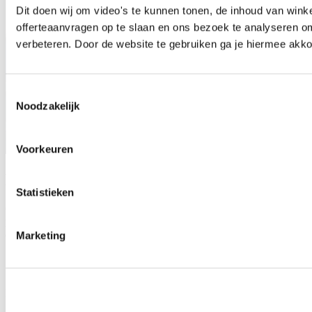
Dit doen wij om video's te kunnen tonen, de inhoud van win
offerteaanvragen op te slaan en ons bezoek te analyseren o
verbeteren. Door de website te gebruiken ga je hiermee akko
Toestemmingsselectie
Noodzakelijk
Voorkeuren
Bestel je onderdeel
Statistieken
Onderdelen bestellen gaat eenvoudig via het formulier op deze
pagina of door te bellen. Snel geregeld zodat jij weer verder kunt en
altijd gegarandeerd het juiste onderdeel.
Marketing
Schrijf je nu in voor onze nieuwsbrief!
Blijf op de hoogte van ontwikkelingen en evenementen