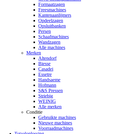
Formaatzagen
Freesmachines
Kantenaanlijmers
Opdeelzagen
Opsluitbanken
Persen
Schaafmachines
Wandzagen
Alle machines
Merken
Altendorf
Biesse
Casadei
Essetre
Handsaeme
Hofmann
S&S Pressen
Striebig
WEINIG
Alle merken
Conditie
Gebruikte machines
Nieuwe machines
Voorraadmachines
Totaaloplossing