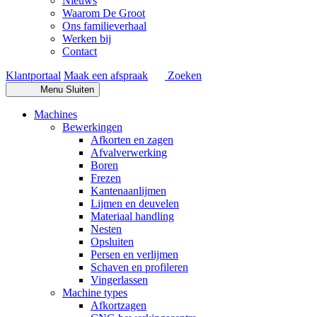
Nieuws
Waarom De Groot
Ons familieverhaal
Werken bij
Contact
Klantportaal
Maak een afspraak
Zoeken
Menu
Sluiten
Machines
Bewerkingen
Afkorten en zagen
Afvalverwerking
Boren
Frezen
Kantenaanlijmen
Lijmen en deuvelen
Materiaal handling
Nesten
Opsluiten
Persen en verlijmen
Schaven en profileren
Vingerlassen
Machine types
Afkortzagen