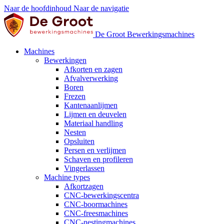
Naar de hoofdinhoud
Naar de navigatie
De Groot Bewerkingsmachines
Machines
Bewerkingen
Afkorten en zagen
Afvalverwerking
Boren
Frezen
Kantenaanlijmen
Lijmen en deuvelen
Materiaal handling
Nesten
Opsluiten
Persen en verlijmen
Schaven en profileren
Vingerlassen
Machine types
Afkortzagen
CNC-bewerkingscentra
CNC-boormachines
CNC-freesmachines
CNC-nestingmachines