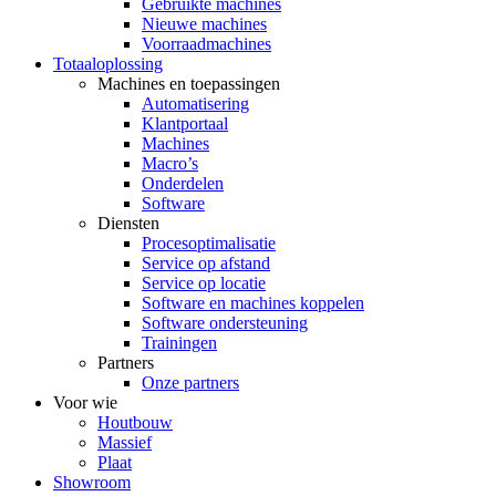
Gebruikte machines
Nieuwe machines
Voorraadmachines
Totaaloplossing
Machines en toepassingen
Automatisering
Klantportaal
Machines
Macro’s
Onderdelen
Software
Diensten
Procesoptimalisatie
Service op afstand
Service op locatie
Software en machines koppelen
Software ondersteuning
Trainingen
Partners
Onze partners
Voor wie
Houtbouw
Massief
Plaat
Showroom