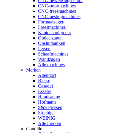
CNC-bewerkingscentra
CNC-boormachines
CNC-freesmachines
CNC-nestingmachines
Formaatzagen
Freesmachines
Kantenaanlijmers
Opdeelzagen
Opsluitbanken
Persen
Schaafmachines
Wandzagen
Alle machines
Merken
Altendorf
Biesse
Casadei
Essetre
Handsaeme
Hofmann
S&S Pressen
Striebig
WEINIG
Alle merken
Conditie