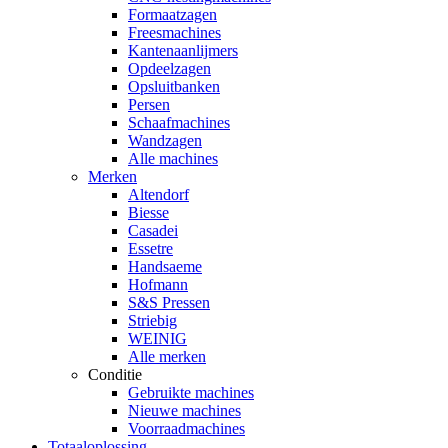
Formaatzagen
Freesmachines
Kantenaanlijmers
Opdeelzagen
Opsluitbanken
Persen
Schaafmachines
Wandzagen
Alle machines
Merken
Altendorf
Biesse
Casadei
Essetre
Handsaeme
Hofmann
S&S Pressen
Striebig
WEINIG
Alle merken
Conditie
Gebruikte machines
Nieuwe machines
Voorraadmachines
Totaaloplossing