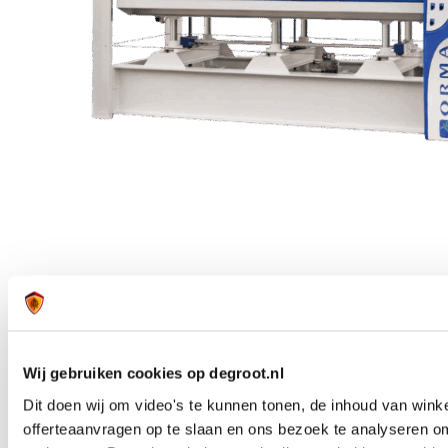
Orma NPC Digit verwarmde platenpers
Wij gebruiken cookies op degroot.nl
Persen en verlijmen
Persen
Orma
Nieuw
Dit doen wij om video's te kunnen tonen, de inhoud van win
offerteaanvragen op te slaan en ons bezoek te analyseren o
De Orma NPC Digit is een hydraulische verwarmde platenpers voor