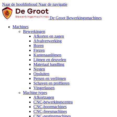
Naar de hoofdinhoud
Naar de navigatie
De Groot Bewerkingsmachines
Machines
Bewerkingen
Afkorten en zagen
Afvalverwerking
Boren
Frezen
Kantenaanlijmen
Lijmen en deuvelen
Materiaal handling
Nesten
Opsluiten
Persen en verlijmen
Schaven en profileren
Vingerlassen
Machine types
Afkortzagen
CNC-bewerkingscentra
CNC-boormachines
CNC-freesmachines
CNC-nestingmachines