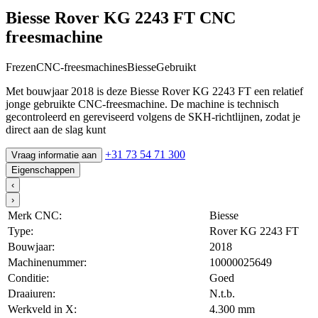
Biesse Rover KG 2243 FT CNC
freesmachine
Frezen
CNC-freesmachines
Biesse
Gebruikt
Met bouwjaar 2018 is deze Biesse Rover KG 2243 FT een relatief
jonge gebruikte CNC-freesmachine. De machine is technisch
gecontroleerd en gereviseerd volgens de SKH-richtlijnen, zodat je
direct aan de slag kunt
+31 73 54 71 300
Vraag informatie aan
Eigenschappen
‹
›
Merk CNC:
Biesse
Type:
Rover KG 2243 FT
Bouwjaar:
2018
Machinenummer:
10000025649
Conditie:
Goed
Draaiuren:
N.t.b.
Werkveld in X:
4.300 mm