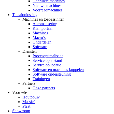
Gebruikte machines
Nieuwe machines
Voorraadmachines
Totaaloplossing
Machines en toepassingen
Automatisering
Klantportaal
Machines
Macro’s
Onderdelen
Software
Diensten
Procesoptimalisatie
Service op afstand
Service op locatie
Software en machines koppelen
Software ondersteuning
Trainingen
Partners
Onze partners
Voor wie
Houtbouw
Massief
Plaat
Showroom