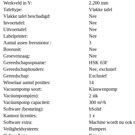
Werkveld in Y:
2.200 mm
Tafeltype:
Vlakke tafel
Vlakke tafel beschadigd:
Nee
Invoertafel:
Nee
Uitvoertafel:
Nee
Labelprinter:
Nee
Aantal assen freesmotor :
3
Boorunit:
Nee
Groevenzaag:
Nee
Gereedschapsopname:
HSK 63F
Gereedschaphouders:
Nee, exclusief
Gereedschap:
Exclusief
Wisselaar aantal posities:
14
Vacuumpomp soort:
Klauwenpomp
Vacüumpomp(en):
2 stk
Vacüumpomp capaciteit:
300 m³/h
Software (besturing):
bSolid
Kantoor licenties:
1 x
Software extra:
Machine wordt nu ook m
Veiligheidsysteem:
Bumpers