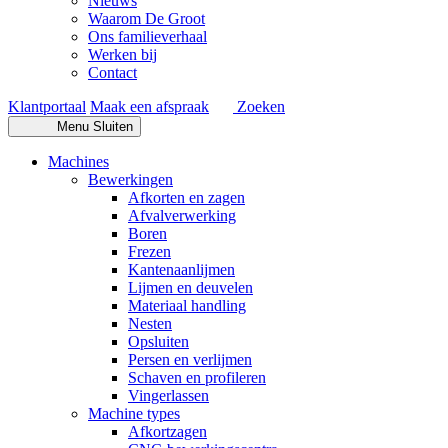
Nieuws
Waarom De Groot
Ons familieverhaal
Werken bij
Contact
Klantportaal
Maak een afspraak
Zoeken
Menu
Sluiten
Machines
Bewerkingen
Afkorten en zagen
Afvalverwerking
Boren
Frezen
Kantenaanlijmen
Lijmen en deuvelen
Materiaal handling
Nesten
Opsluiten
Persen en verlijmen
Schaven en profileren
Vingerlassen
Machine types
Afkortzagen