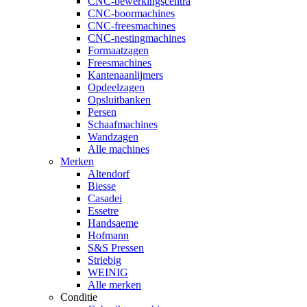
CNC-bewerkingscentra
CNC-boormachines
CNC-freesmachines
CNC-nestingmachines
Formaatzagen
Freesmachines
Kantenaanlijmers
Opdeelzagen
Opsluitbanken
Persen
Schaafmachines
Wandzagen
Alle machines
Merken
Altendorf
Biesse
Casadei
Essetre
Handsaeme
Hofmann
S&S Pressen
Striebig
WEINIG
Alle merken
Conditie