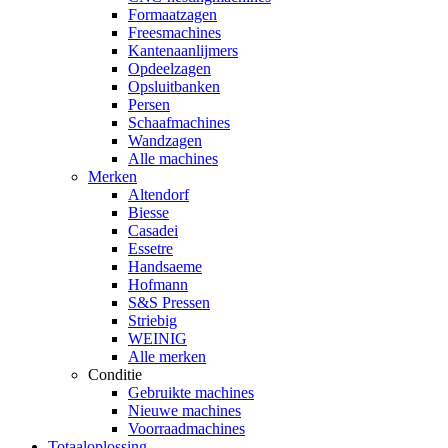
Formaatzagen
Freesmachines
Kantenaanlijmers
Opdeelzagen
Opsluitbanken
Persen
Schaafmachines
Wandzagen
Alle machines
Merken
Altendorf
Biesse
Casadei
Essetre
Handsaeme
Hofmann
S&S Pressen
Striebig
WEINIG
Alle merken
Conditie
Gebruikte machines
Nieuwe machines
Voorraadmachines
Totaaloplossing