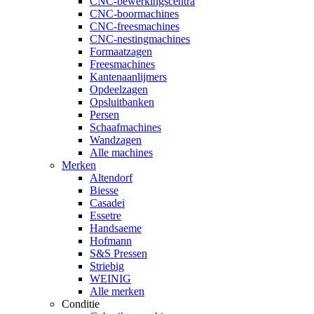
CNC-bewerkingscentra
CNC-boormachines
CNC-freesmachines
CNC-nestingmachines
Formaatzagen
Freesmachines
Kantenaanlijmers
Opdeelzagen
Opsluitbanken
Persen
Schaafmachines
Wandzagen
Alle machines
Merken
Altendorf
Biesse
Casadei
Essetre
Handsaeme
Hofmann
S&S Pressen
Striebig
WEINIG
Alle merken
Conditie