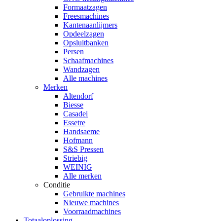
Formaatzagen
Freesmachines
Kantenaanlijmers
Opdeelzagen
Opsluitbanken
Persen
Schaafmachines
Wandzagen
Alle machines
Merken
Altendorf
Biesse
Casadei
Essetre
Handsaeme
Hofmann
S&S Pressen
Striebig
WEINIG
Alle merken
Conditie
Gebruikte machines
Nieuwe machines
Voorraadmachines
Totaaloplossing