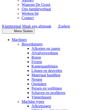
Nieuws
Waarom De Groot
Ons familieverhaal
Werken bij
Contact
Klantportaal
Maak een afspraak
Zoeken
Menu
Sluiten
Machines
Bewerkingen
Afkorten en zagen
Afvalverwerking
Boren
Frezen
Kantenaanlijmen
Lijmen en deuvelen
Materiaal handling
Nesten
Opsluiten
Persen en verlijmen
Schaven en profileren
Vingerlassen
Machine types
Afkortzagen