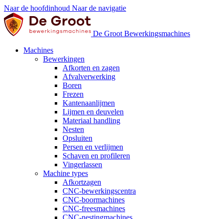
Naar de hoofdinhoud
Naar de navigatie
De Groot Bewerkingsmachines
Machines
Bewerkingen
Afkorten en zagen
Afvalverwerking
Boren
Frezen
Kantenaanlijmen
Lijmen en deuvelen
Materiaal handling
Nesten
Opsluiten
Persen en verlijmen
Schaven en profileren
Vingerlassen
Machine types
Afkortzagen
CNC-bewerkingscentra
CNC-boormachines
CNC-freesmachines
CNC-nestingmachines