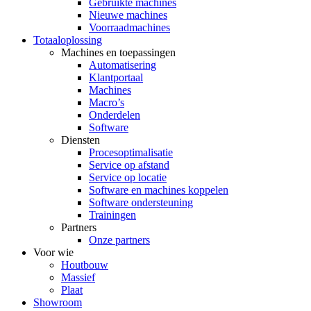
Gebruikte machines
Nieuwe machines
Voorraadmachines
Totaaloplossing
Machines en toepassingen
Automatisering
Klantportaal
Machines
Macro’s
Onderdelen
Software
Diensten
Procesoptimalisatie
Service op afstand
Service op locatie
Software en machines koppelen
Software ondersteuning
Trainingen
Partners
Onze partners
Voor wie
Houtbouw
Massief
Plaat
Showroom