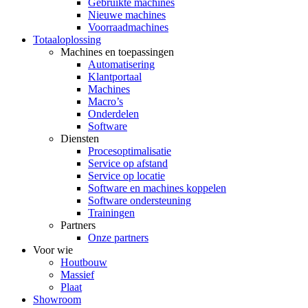
Gebruikte machines
Nieuwe machines
Voorraadmachines
Totaaloplossing
Machines en toepassingen
Automatisering
Klantportaal
Machines
Macro’s
Onderdelen
Software
Diensten
Procesoptimalisatie
Service op afstand
Service op locatie
Software en machines koppelen
Software ondersteuning
Trainingen
Partners
Onze partners
Voor wie
Houtbouw
Massief
Plaat
Showroom