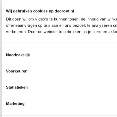
Wij gebruiken cookies op degroot.nl
Dit doen wij om video's te kunnen tonen, de inhoud van win
offerteaanvragen op te slaan en ons bezoek te analyseren o
verbeteren. Door de website te gebruiken ga je hiermee akko
Toestemmingsselectie
Noodzakelijk
Voorkeuren
Biesse Explora Multi Up N A CNC
gestuurd bewerkingscentrum &
Statistieken
nestingmachine
Frezen
CNC-bewerkingscentra
CNC-freesmachines
Biesse
Nieuw
Marketing
De Biesse Explora Multi Up N A is een compacte 5-assige CNC
gestuurd bewerkingscentrum & nestingmachine voor kunststof en