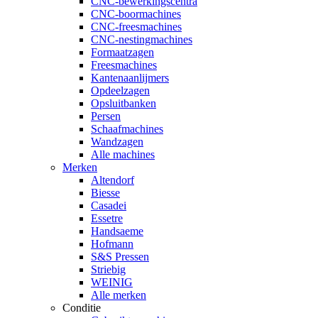
CNC-bewerkingscentra
CNC-boormachines
CNC-freesmachines
CNC-nestingmachines
Formaatzagen
Freesmachines
Kantenaanlijmers
Opdeelzagen
Opsluitbanken
Persen
Schaafmachines
Wandzagen
Alle machines
Merken
Altendorf
Biesse
Casadei
Essetre
Handsaeme
Hofmann
S&S Pressen
Striebig
WEINIG
Alle merken
Conditie