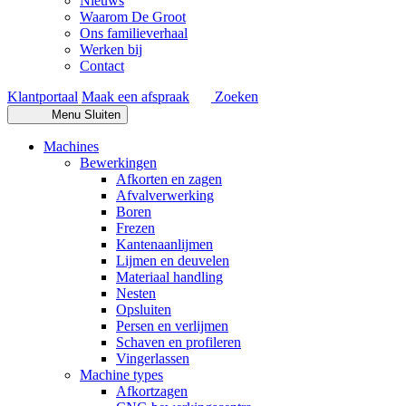
Nieuws
Waarom De Groot
Ons familieverhaal
Werken bij
Contact
Klantportaal
Maak een afspraak
Zoeken
Menu
Sluiten
Machines
Bewerkingen
Afkorten en zagen
Afvalverwerking
Boren
Frezen
Kantenaanlijmen
Lijmen en deuvelen
Materiaal handling
Nesten
Opsluiten
Persen en verlijmen
Schaven en profileren
Vingerlassen
Machine types
Afkortzagen