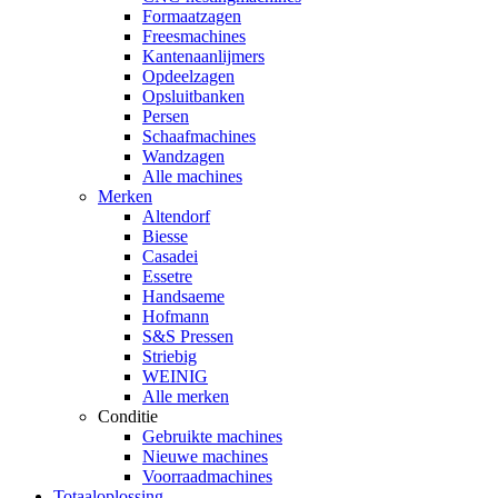
Formaatzagen
Freesmachines
Kantenaanlijmers
Opdeelzagen
Opsluitbanken
Persen
Schaafmachines
Wandzagen
Alle machines
Merken
Altendorf
Biesse
Casadei
Essetre
Handsaeme
Hofmann
S&S Pressen
Striebig
WEINIG
Alle merken
Conditie
Gebruikte machines
Nieuwe machines
Voorraadmachines
Totaaloplossing