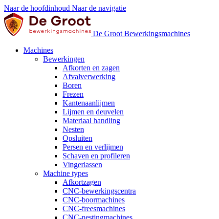
Naar de hoofdinhoud
Naar de navigatie
De Groot Bewerkingsmachines
Machines
Bewerkingen
Afkorten en zagen
Afvalverwerking
Boren
Frezen
Kantenaanlijmen
Lijmen en deuvelen
Materiaal handling
Nesten
Opsluiten
Persen en verlijmen
Schaven en profileren
Vingerlassen
Machine types
Afkortzagen
CNC-bewerkingscentra
CNC-boormachines
CNC-freesmachines
CNC-nestingmachines