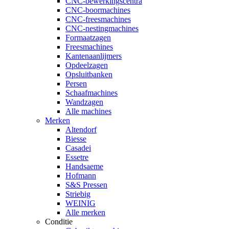
CNC-bewerkingscentra
CNC-boormachines
CNC-freesmachines
CNC-nestingmachines
Formaatzagen
Freesmachines
Kantenaanlijmers
Opdeelzagen
Opsluitbanken
Persen
Schaafmachines
Wandzagen
Alle machines
Merken
Altendorf
Biesse
Casadei
Essetre
Handsaeme
Hofmann
S&S Pressen
Striebig
WEINIG
Alle merken
Conditie