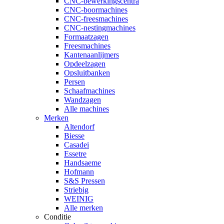
CNC-bewerkingscentra
CNC-boormachines
CNC-freesmachines
CNC-nestingmachines
Formaatzagen
Freesmachines
Kantenaanlijmers
Opdeelzagen
Opsluitbanken
Persen
Schaafmachines
Wandzagen
Alle machines
Merken
Altendorf
Biesse
Casadei
Essetre
Handsaeme
Hofmann
S&S Pressen
Striebig
WEINIG
Alle merken
Conditie