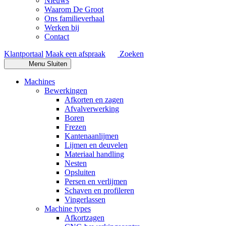
Nieuws
Waarom De Groot
Ons familieverhaal
Werken bij
Contact
Klantportaal
Maak een afspraak
Zoeken
Menu
Sluiten
Machines
Bewerkingen
Afkorten en zagen
Afvalverwerking
Boren
Frezen
Kantenaanlijmen
Lijmen en deuvelen
Materiaal handling
Nesten
Opsluiten
Persen en verlijmen
Schaven en profileren
Vingerlassen
Machine types
Afkortzagen