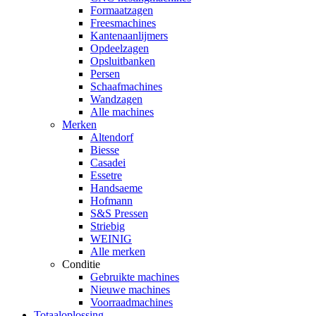
Formaatzagen
Freesmachines
Kantenaanlijmers
Opdeelzagen
Opsluitbanken
Persen
Schaafmachines
Wandzagen
Alle machines
Merken
Altendorf
Biesse
Casadei
Essetre
Handsaeme
Hofmann
S&S Pressen
Striebig
WEINIG
Alle merken
Conditie
Gebruikte machines
Nieuwe machines
Voorraadmachines
Totaaloplossing