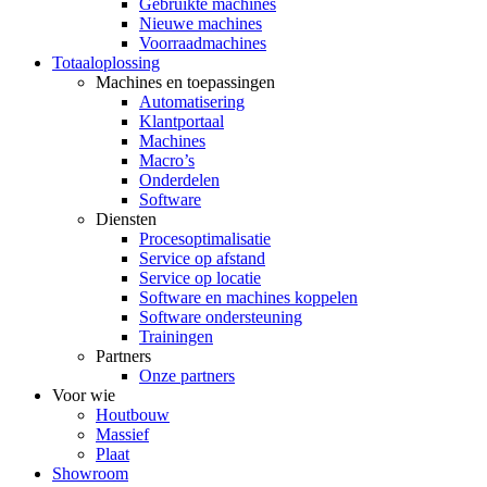
Gebruikte machines
Nieuwe machines
Voorraadmachines
Totaaloplossing
Machines en toepassingen
Automatisering
Klantportaal
Machines
Macro’s
Onderdelen
Software
Diensten
Procesoptimalisatie
Service op afstand
Service op locatie
Software en machines koppelen
Software ondersteuning
Trainingen
Partners
Onze partners
Voor wie
Houtbouw
Massief
Plaat
Showroom