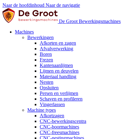
Naar de hoofdinhoud
Naar de navigatie
De Groot Bewerkingsmachines
Machines
Bewerkingen
Afkorten en zagen
Afvalverwerking
Boren
Frezen
Kantenaanlijmen
Lijmen en deuvelen
Materiaal handling
Nesten
Opsluiten
Persen en verlijmen
Schaven en profileren
Vingerlassen
Machine types
Afkortzagen
CNC-bewerkingscentra
CNC-boormachines
CNC-freesmachines
CNC-nestingmachines