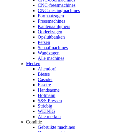
CNC-freesmachines
CNC-nestingmachines
Formaatzagen
Freesmachines
Kantenaanlijmers
Opdeelzagen
Opsluitbanken
Persen
Schaafmachines
Wandzagen
Alle machines
Merken
Altendorf
Biesse
Casadei
Essetre
Handsaeme
Hofmann
S&S Pressen
Striebig
WEINIG
Alle merken
Conditie
Gebruikte machines