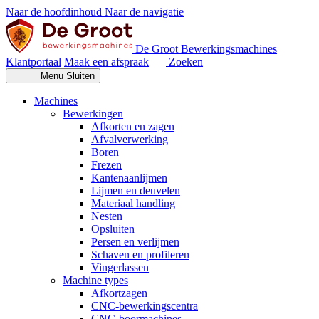
Naar de hoofdinhoud
Naar de navigatie
De Groot Bewerkingsmachines
Klantportaal
Maak een afspraak
Zoeken
Menu
Sluiten
Machines
Bewerkingen
Afkorten en zagen
Afvalverwerking
Boren
Frezen
Kantenaanlijmen
Lijmen en deuvelen
Materiaal handling
Nesten
Opsluiten
Persen en verlijmen
Schaven en profileren
Vingerlassen
Machine types
Afkortzagen
CNC-bewerkingscentra
CNC-boormachines