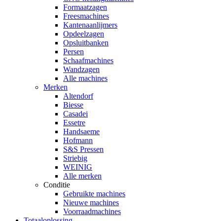
Formaatzagen
Freesmachines
Kantenaanlijmers
Opdeelzagen
Opsluitbanken
Persen
Schaafmachines
Wandzagen
Alle machines
Merken
Altendorf
Biesse
Casadei
Essetre
Handsaeme
Hofmann
S&S Pressen
Striebig
WEINIG
Alle merken
Conditie
Gebruikte machines
Nieuwe machines
Voorraadmachines
Totaaloplossing