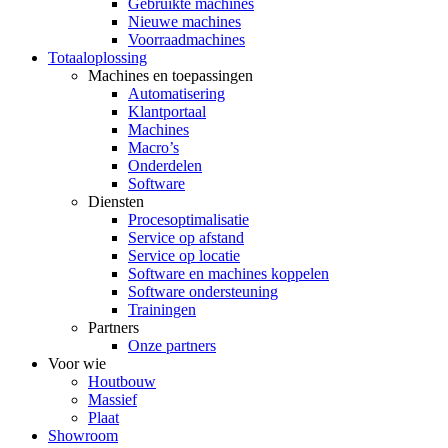
Gebruikte machines
Nieuwe machines
Voorraadmachines
Totaaloplossing
Machines en toepassingen
Automatisering
Klantportaal
Machines
Macro’s
Onderdelen
Software
Diensten
Procesoptimalisatie
Service op afstand
Service op locatie
Software en machines koppelen
Software ondersteuning
Trainingen
Partners
Onze partners
Voor wie
Houtbouw
Massief
Plaat
Showroom