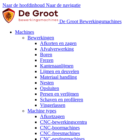
Naar de hoofdinhoud
Naar de navigatie
De Groot Bewerkingsmachines
Machines
Bewerkingen
Afkorten en zagen
Afvalverwerking
Boren
Frezen
Kantenaanlijmen
Lijmen en deuvelen
Materiaal handling
Nesten
Opsluiten
Persen en verlijmen
Schaven en profileren
Vingerlassen
Machine types
Afkortzagen
CNC-bewerkingscentra
CNC-boormachines
CNC-freesmachines
CNC-nestingmachines