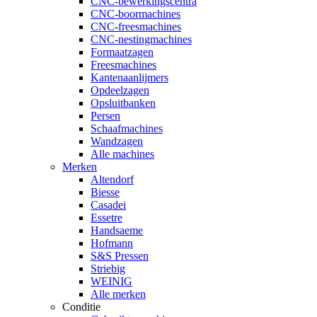
CNC-bewerkingscentra
CNC-boormachines
CNC-freesmachines
CNC-nestingmachines
Formaatzagen
Freesmachines
Kantenaanlijmers
Opdeelzagen
Opsluitbanken
Persen
Schaafmachines
Wandzagen
Alle machines
Merken
Altendorf
Biesse
Casadei
Essetre
Handsaeme
Hofmann
S&S Pressen
Striebig
WEINIG
Alle merken
Conditie