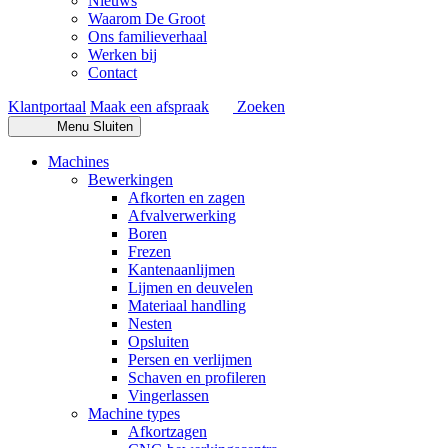
Nieuws
Waarom De Groot
Ons familieverhaal
Werken bij
Contact
Klantportaal
Maak een afspraak
Zoeken
Menu
Sluiten
Machines
Bewerkingen
Afkorten en zagen
Afvalverwerking
Boren
Frezen
Kantenaanlijmen
Lijmen en deuvelen
Materiaal handling
Nesten
Opsluiten
Persen en verlijmen
Schaven en profileren
Vingerlassen
Machine types
Afkortzagen