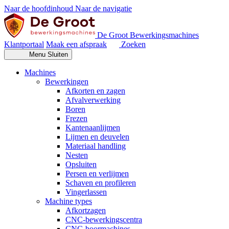
Naar de hoofdinhoud
Naar de navigatie
De Groot Bewerkingsmachines
Klantportaal
Maak een afspraak
Zoeken
Menu
Sluiten
Machines
Bewerkingen
Afkorten en zagen
Afvalverwerking
Boren
Frezen
Kantenaanlijmen
Lijmen en deuvelen
Materiaal handling
Nesten
Opsluiten
Persen en verlijmen
Schaven en profileren
Vingerlassen
Machine types
Afkortzagen
CNC-bewerkingscentra
CNC-boormachines