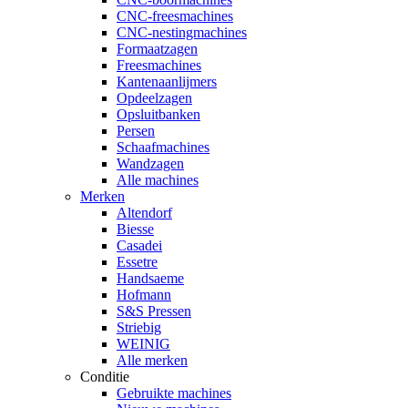
CNC-freesmachines
CNC-nestingmachines
Formaatzagen
Freesmachines
Kantenaanlijmers
Opdeelzagen
Opsluitbanken
Persen
Schaafmachines
Wandzagen
Alle machines
Merken
Altendorf
Biesse
Casadei
Essetre
Handsaeme
Hofmann
S&S Pressen
Striebig
WEINIG
Alle merken
Conditie
Gebruikte machines