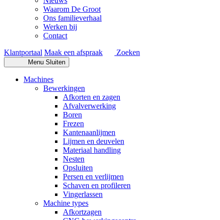
Nieuws
Waarom De Groot
Ons familieverhaal
Werken bij
Contact
Klantportaal
Maak een afspraak
Zoeken
Menu
Sluiten
Machines
Bewerkingen
Afkorten en zagen
Afvalverwerking
Boren
Frezen
Kantenaanlijmen
Lijmen en deuvelen
Materiaal handling
Nesten
Opsluiten
Persen en verlijmen
Schaven en profileren
Vingerlassen
Machine types
Afkortzagen