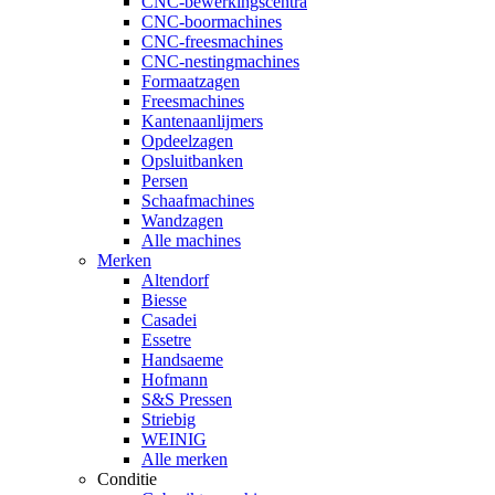
CNC-bewerkingscentra
CNC-boormachines
CNC-freesmachines
CNC-nestingmachines
Formaatzagen
Freesmachines
Kantenaanlijmers
Opdeelzagen
Opsluitbanken
Persen
Schaafmachines
Wandzagen
Alle machines
Merken
Altendorf
Biesse
Casadei
Essetre
Handsaeme
Hofmann
S&S Pressen
Striebig
WEINIG
Alle merken
Conditie