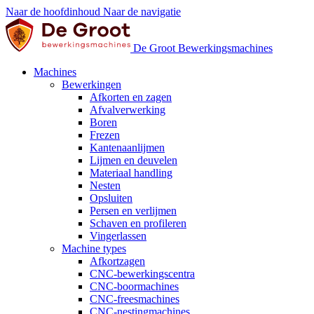
Naar de hoofdinhoud
Naar de navigatie
De Groot Bewerkingsmachines
Machines
Bewerkingen
Afkorten en zagen
Afvalverwerking
Boren
Frezen
Kantenaanlijmen
Lijmen en deuvelen
Materiaal handling
Nesten
Opsluiten
Persen en verlijmen
Schaven en profileren
Vingerlassen
Machine types
Afkortzagen
CNC-bewerkingscentra
CNC-boormachines
CNC-freesmachines
CNC-nestingmachines