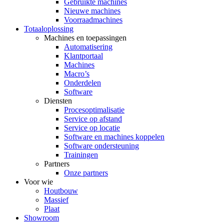
Gebruikte machines
Nieuwe machines
Voorraadmachines
Totaaloplossing
Machines en toepassingen
Automatisering
Klantportaal
Machines
Macro’s
Onderdelen
Software
Diensten
Procesoptimalisatie
Service op afstand
Service op locatie
Software en machines koppelen
Software ondersteuning
Trainingen
Partners
Onze partners
Voor wie
Houtbouw
Massief
Plaat
Showroom