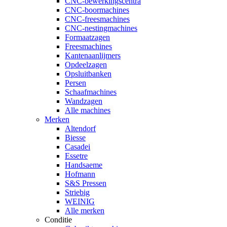
CNC-bewerkingscentra
CNC-boormachines
CNC-freesmachines
CNC-nestingmachines
Formaatzagen
Freesmachines
Kantenaanlijmers
Opdeelzagen
Opsluitbanken
Persen
Schaafmachines
Wandzagen
Alle machines
Merken
Altendorf
Biesse
Casadei
Essetre
Handsaeme
Hofmann
S&S Pressen
Striebig
WEINIG
Alle merken
Conditie