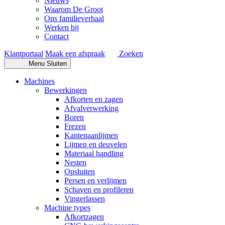
Nieuws
Waarom De Groot
Ons familieverhaal
Werken bij
Contact
Klantportaal
Maak een afspraak
Zoeken
Menu
Sluiten
Machines
Bewerkingen
Afkorten en zagen
Afvalverwerking
Boren
Frezen
Kantenaanlijmen
Lijmen en deuvelen
Materiaal handling
Nesten
Opsluiten
Persen en verlijmen
Schaven en profileren
Vingerlassen
Machine types
Afkortzagen