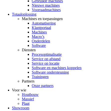
Gebruikte machines
Nieuwe machines
Voorraadmachines
Totaaloplossing
Machines en toepassingen
Automatisering
Klantportaal
Machines
Macro’s
Onderdelen
Software
Diensten
Procesoptimalisatie
Service op afstand
Service op locatie
Software en machines koppelen
Software ondersteuning
Trainingen
Partners
Onze partners
Voor wie
Houtbouw
Massief
Plaat
Showroom