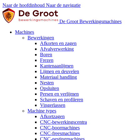
Naar de hoofdinhoud
Naar de navigatie
De Groot Bewerkingsmachines
Machines
Bewerkingen
Afkorten en zagen
Afvalverwerking
Boren
Frezen
Kantenaanlijmen
Lijmen en deuvelen
Materiaal handling
Nesten
Opsluiten
Persen en verlijmen
Schaven en profileren
Vingerlassen
Machine types
Afkortzagen
CNC-bewerkingscentra
CNC-boormachines
CNC-freesmachines
CNC-nestingmachines