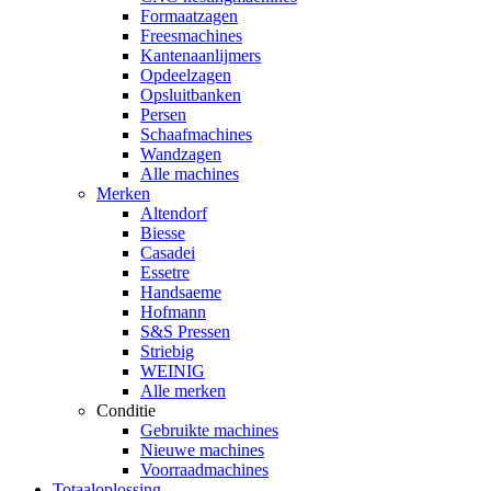
Formaatzagen
Freesmachines
Kantenaanlijmers
Opdeelzagen
Opsluitbanken
Persen
Schaafmachines
Wandzagen
Alle machines
Merken
Altendorf
Biesse
Casadei
Essetre
Handsaeme
Hofmann
S&S Pressen
Striebig
WEINIG
Alle merken
Conditie
Gebruikte machines
Nieuwe machines
Voorraadmachines
Totaaloplossing