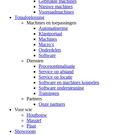
Gebruikte machines
Nieuwe machines
Voorraadmachines
Totaaloplossing
Machines en toepassingen
Automatisering
Klantportaal
Machines
Macro’s
Onderdelen
Software
Diensten
Procesoptimalisatie
Service op afstand
Service op locatie
Software en machines koppelen
Software ondersteuning
Trainingen
Partners
Onze partners
Voor wie
Houtbouw
Massief
Plaat
Showroom