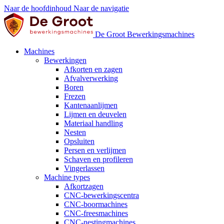
Naar de hoofdinhoud
Naar de navigatie
De Groot Bewerkingsmachines
Machines
Bewerkingen
Afkorten en zagen
Afvalverwerking
Boren
Frezen
Kantenaanlijmen
Lijmen en deuvelen
Materiaal handling
Nesten
Opsluiten
Persen en verlijmen
Schaven en profileren
Vingerlassen
Machine types
Afkortzagen
CNC-bewerkingscentra
CNC-boormachines
CNC-freesmachines
CNC-nestingmachines