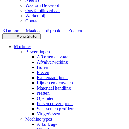
Nieuws
Waarom De Groot
Ons familieverhaal
Werken bij
Contact
Klantportaal
Maak een afspraak
Zoeken
Menu
Sluiten
Machines
Bewerkingen
Afkorten en zagen
Afvalverwerking
Boren
Frezen
Kantenaanlijmen
Lijmen en deuvelen
Materiaal handling
Nesten
Opsluiten
Persen en verlijmen
Schaven en profileren
Vingerlassen
Machine types
Afkortzagen