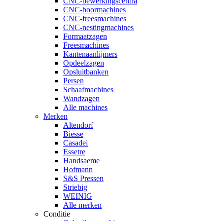
CNC-bewerkingscentra
CNC-boormachines
CNC-freesmachines
CNC-nestingmachines
Formaatzagen
Freesmachines
Kantenaanlijmers
Opdeelzagen
Opsluitbanken
Persen
Schaafmachines
Wandzagen
Alle machines
Merken
Altendorf
Biesse
Casadei
Essetre
Handsaeme
Hofmann
S&S Pressen
Striebig
WEINIG
Alle merken
Conditie