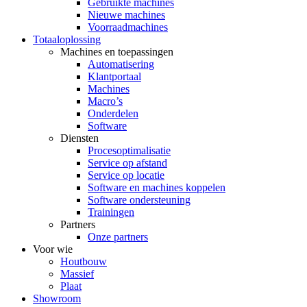
Gebruikte machines
Nieuwe machines
Voorraadmachines
Totaaloplossing
Machines en toepassingen
Automatisering
Klantportaal
Machines
Macro’s
Onderdelen
Software
Diensten
Procesoptimalisatie
Service op afstand
Service op locatie
Software en machines koppelen
Software ondersteuning
Trainingen
Partners
Onze partners
Voor wie
Houtbouw
Massief
Plaat
Showroom