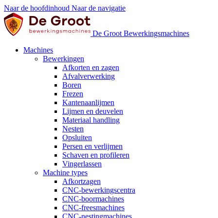
Naar de hoofdinhoud
Naar de navigatie
De Groot Bewerkingsmachines
Machines
Bewerkingen
Afkorten en zagen
Afvalverwerking
Boren
Frezen
Kantenaanlijmen
Lijmen en deuvelen
Materiaal handling
Nesten
Opsluiten
Persen en verlijmen
Schaven en profileren
Vingerlassen
Machine types
Afkortzagen
CNC-bewerkingscentra
CNC-boormachines
CNC-freesmachines
CNC-nestingmachines