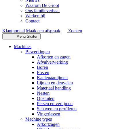
Nieuws
Waarom De Groot
Ons familieverhaal
Werken bij
Contact
Klantportaal
Maak een afspraak
Zoeken
Menu
Sluiten
Machines
Bewerkingen
Afkorten en zagen
Afvalverwerking
Boren
Frezen
Kantenaanlijmen
Lijmen en deuvelen
Materiaal handling
Nesten
Opsluiten
Persen en verlijmen
Schaven en profileren
Vingerlassen
Machine types
Afkortzagen