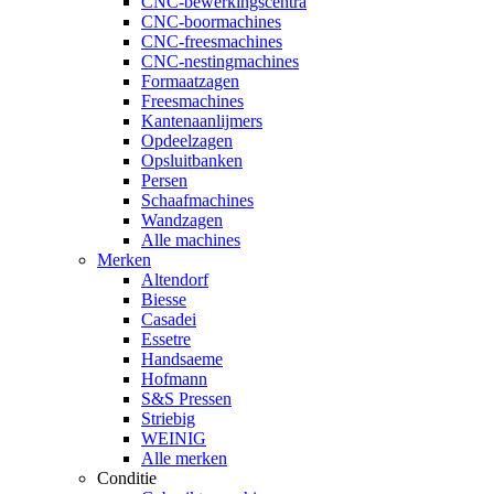
CNC-bewerkingscentra
CNC-boormachines
CNC-freesmachines
CNC-nestingmachines
Formaatzagen
Freesmachines
Kantenaanlijmers
Opdeelzagen
Opsluitbanken
Persen
Schaafmachines
Wandzagen
Alle machines
Merken
Altendorf
Biesse
Casadei
Essetre
Handsaeme
Hofmann
S&S Pressen
Striebig
WEINIG
Alle merken
Conditie