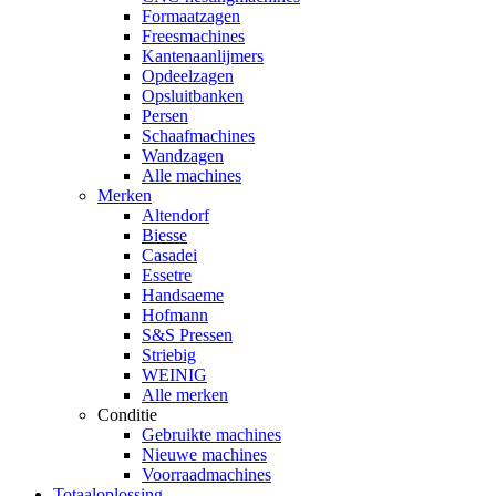
Formaatzagen
Freesmachines
Kantenaanlijmers
Opdeelzagen
Opsluitbanken
Persen
Schaafmachines
Wandzagen
Alle machines
Merken
Altendorf
Biesse
Casadei
Essetre
Handsaeme
Hofmann
S&S Pressen
Striebig
WEINIG
Alle merken
Conditie
Gebruikte machines
Nieuwe machines
Voorraadmachines
Totaaloplossing