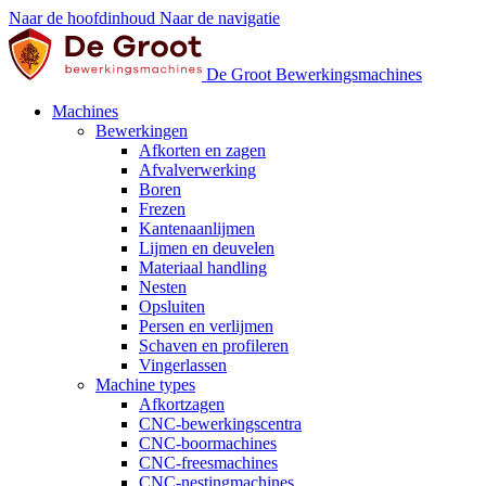
Naar de hoofdinhoud
Naar de navigatie
De Groot Bewerkingsmachines
Machines
Bewerkingen
Afkorten en zagen
Afvalverwerking
Boren
Frezen
Kantenaanlijmen
Lijmen en deuvelen
Materiaal handling
Nesten
Opsluiten
Persen en verlijmen
Schaven en profileren
Vingerlassen
Machine types
Afkortzagen
CNC-bewerkingscentra
CNC-boormachines
CNC-freesmachines
CNC-nestingmachines