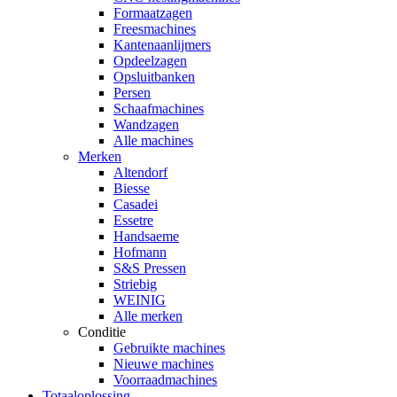
Formaatzagen
Freesmachines
Kantenaanlijmers
Opdeelzagen
Opsluitbanken
Persen
Schaafmachines
Wandzagen
Alle machines
Merken
Altendorf
Biesse
Casadei
Essetre
Handsaeme
Hofmann
S&S Pressen
Striebig
WEINIG
Alle merken
Conditie
Gebruikte machines
Nieuwe machines
Voorraadmachines
Totaaloplossing