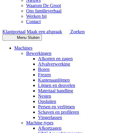
Nieuws
Waarom De Groot
Ons familieverhaal
Werken bij
Contact
Klantportaal
Maak een afspraak
Zoeken
Menu
Sluiten
Machines
Bewerkingen
Afkorten en zagen
Afvalverwerking
Boren
Frezen
Kantenaanlijmen
Lijmen en deuvelen
Materiaal handling
Nesten
Opsluiten
Persen en verlijmen
Schaven en profileren
Vingerlassen
Machine types
Afkortzagen