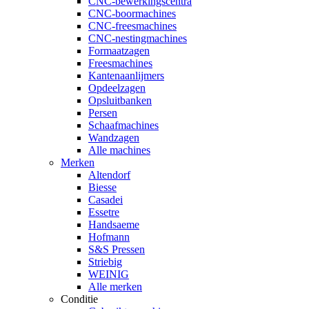
CNC-bewerkingscentra
CNC-boormachines
CNC-freesmachines
CNC-nestingmachines
Formaatzagen
Freesmachines
Kantenaanlijmers
Opdeelzagen
Opsluitbanken
Persen
Schaafmachines
Wandzagen
Alle machines
Merken
Altendorf
Biesse
Casadei
Essetre
Handsaeme
Hofmann
S&S Pressen
Striebig
WEINIG
Alle merken
Conditie