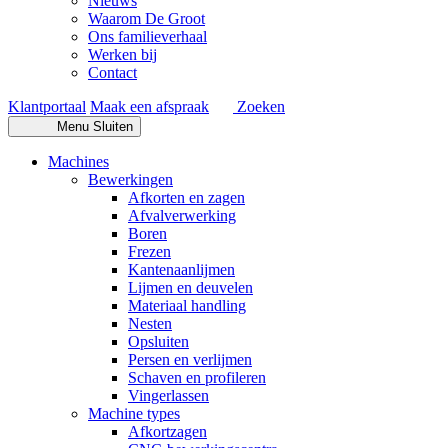
Nieuws
Waarom De Groot
Ons familieverhaal
Werken bij
Contact
Klantportaal
Maak een afspraak
Zoeken
Menu
Sluiten
Machines
Bewerkingen
Afkorten en zagen
Afvalverwerking
Boren
Frezen
Kantenaanlijmen
Lijmen en deuvelen
Materiaal handling
Nesten
Opsluiten
Persen en verlijmen
Schaven en profileren
Vingerlassen
Machine types
Afkortzagen