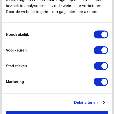
bezoek te analyseren om zo de website te verbeteren.
Door de website te gebruiken ga je hiermee akkoord.
Open vraag informatie aan
Sluiten
Toestemmingsselectie
Noodzakelijk
Vraag informatie aan
Voorkeuren
Statistieken
Marketing
Details tonen