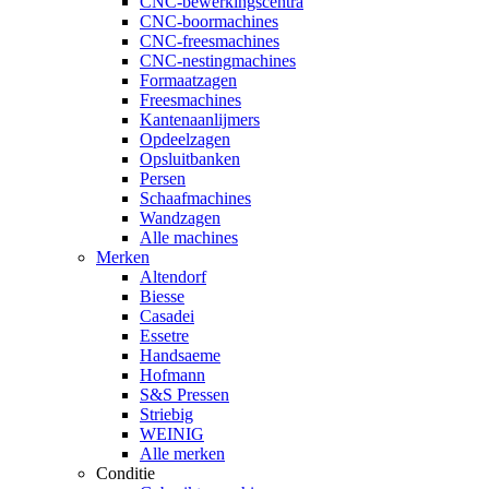
CNC-bewerkingscentra
CNC-boormachines
CNC-freesmachines
CNC-nestingmachines
Formaatzagen
Freesmachines
Kantenaanlijmers
Opdeelzagen
Opsluitbanken
Persen
Schaafmachines
Wandzagen
Alle machines
Merken
Altendorf
Biesse
Casadei
Essetre
Handsaeme
Hofmann
S&S Pressen
Striebig
WEINIG
Alle merken
Conditie