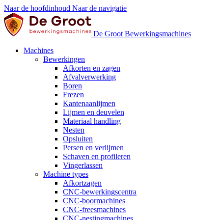
Naar de hoofdinhoud
Naar de navigatie
De Groot Bewerkingsmachines
Machines
Bewerkingen
Afkorten en zagen
Afvalverwerking
Boren
Frezen
Kantenaanlijmen
Lijmen en deuvelen
Materiaal handling
Nesten
Opsluiten
Persen en verlijmen
Schaven en profileren
Vingerlassen
Machine types
Afkortzagen
CNC-bewerkingscentra
CNC-boormachines
CNC-freesmachines
CNC-nestingmachines