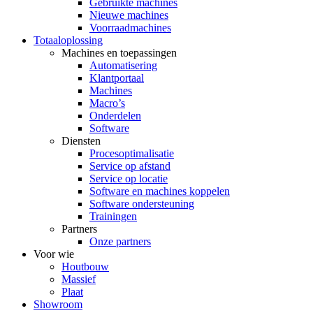
Gebruikte machines
Nieuwe machines
Voorraadmachines
Totaaloplossing
Machines en toepassingen
Automatisering
Klantportaal
Machines
Macro’s
Onderdelen
Software
Diensten
Procesoptimalisatie
Service op afstand
Service op locatie
Software en machines koppelen
Software ondersteuning
Trainingen
Partners
Onze partners
Voor wie
Houtbouw
Massief
Plaat
Showroom