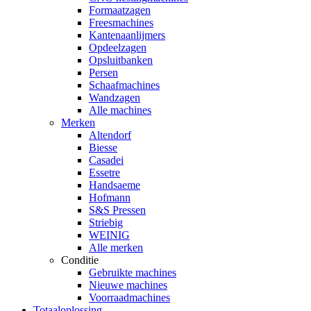
Formaatzagen
Freesmachines
Kantenaanlijmers
Opdeelzagen
Opsluitbanken
Persen
Schaafmachines
Wandzagen
Alle machines
Merken
Altendorf
Biesse
Casadei
Essetre
Handsaeme
Hofmann
S&S Pressen
Striebig
WEINIG
Alle merken
Conditie
Gebruikte machines
Nieuwe machines
Voorraadmachines
Totaaloplossing