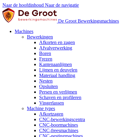
Naar de hoofdinhoud
Naar de navigatie
De Groot Bewerkingsmachines
Machines
Bewerkingen
Afkorten en zagen
Afvalverwerking
Boren
Frezen
Kantenaanlijmen
Lijmen en deuvelen
Materiaal handling
Nesten
Opsluiten
Persen en verlijmen
Schaven en profileren
Vingerlassen
Machine types
Afkortzagen
CNC-bewerkingscentra
CNC-boormachines
CNC-freesmachines
CNC-nestingmachines