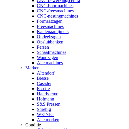
CNC-bewerkingscentra
CNC-boormachines
CNC-freesmachines
CNC-nestingmachines
Formaatzagen
Freesmachines
Kantenaanlijmers
Opdeelzagen
Opsluitbanken
Persen
Schaafmachines
Wandzagen
Alle machines
Merken
Altendorf
Biesse
Casadei
Essetre
Handsaeme
Hofmann
S&S Pressen
Striebig
WEINIG
Alle merken
Conditie