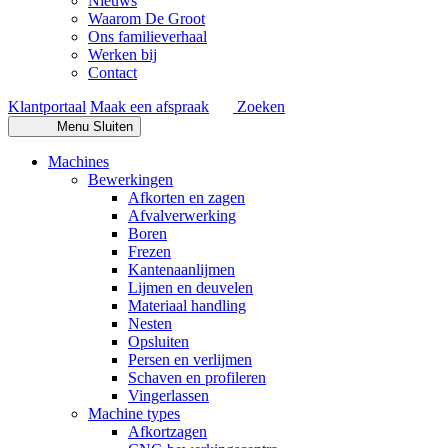
Nieuws
Waarom De Groot
Ons familieverhaal
Werken bij
Contact
Klantportaal
Maak een afspraak
Zoeken
Menu
Sluiten
Machines
Bewerkingen
Afkorten en zagen
Afvalverwerking
Boren
Frezen
Kantenaanlijmen
Lijmen en deuvelen
Materiaal handling
Nesten
Opsluiten
Persen en verlijmen
Schaven en profileren
Vingerlassen
Machine types
Afkortzagen