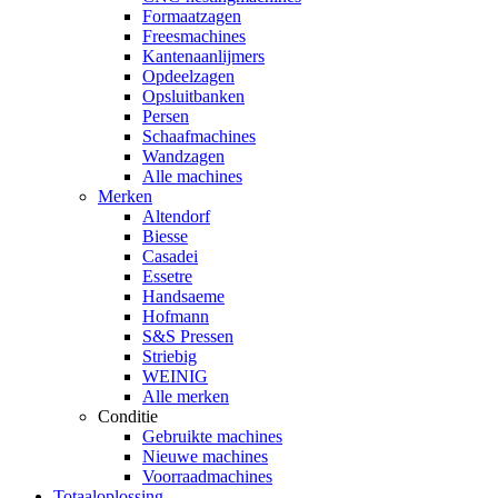
Formaatzagen
Freesmachines
Kantenaanlijmers
Opdeelzagen
Opsluitbanken
Persen
Schaafmachines
Wandzagen
Alle machines
Merken
Altendorf
Biesse
Casadei
Essetre
Handsaeme
Hofmann
S&S Pressen
Striebig
WEINIG
Alle merken
Conditie
Gebruikte machines
Nieuwe machines
Voorraadmachines
Totaaloplossing