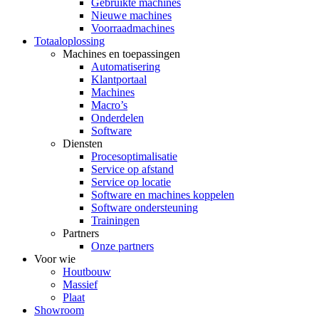
Gebruikte machines
Nieuwe machines
Voorraadmachines
Totaaloplossing
Machines en toepassingen
Automatisering
Klantportaal
Machines
Macro’s
Onderdelen
Software
Diensten
Procesoptimalisatie
Service op afstand
Service op locatie
Software en machines koppelen
Software ondersteuning
Trainingen
Partners
Onze partners
Voor wie
Houtbouw
Massief
Plaat
Showroom