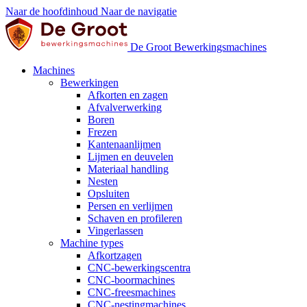
Naar de hoofdinhoud
Naar de navigatie
De Groot Bewerkingsmachines
Machines
Bewerkingen
Afkorten en zagen
Afvalverwerking
Boren
Frezen
Kantenaanlijmen
Lijmen en deuvelen
Materiaal handling
Nesten
Opsluiten
Persen en verlijmen
Schaven en profileren
Vingerlassen
Machine types
Afkortzagen
CNC-bewerkingscentra
CNC-boormachines
CNC-freesmachines
CNC-nestingmachines