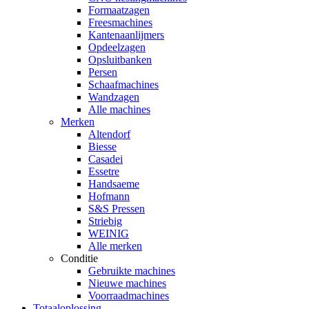
Formaatzagen
Freesmachines
Kantenaanlijmers
Opdeelzagen
Opsluitbanken
Persen
Schaafmachines
Wandzagen
Alle machines
Merken
Altendorf
Biesse
Casadei
Essetre
Handsaeme
Hofmann
S&S Pressen
Striebig
WEINIG
Alle merken
Conditie
Gebruikte machines
Nieuwe machines
Voorraadmachines
Totaaloplossing