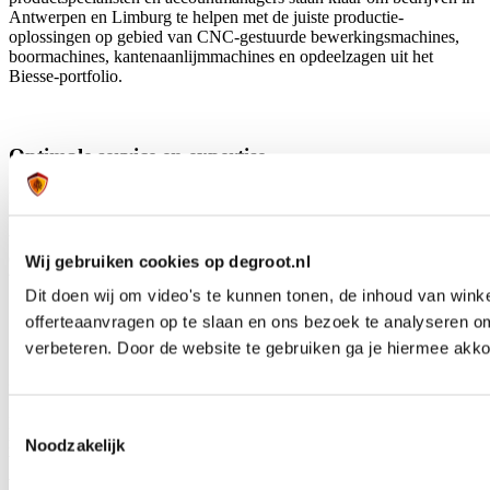
Antwerpen en Limburg te helpen met de juiste productie-
oplossingen op gebied van CNC-gestuurde bewerkingsmachines,
boormachines, kantenaanlijmmachines en opdeelzagen uit het
Biesse-portfolio.
Optimale service en expertise
De Biesse machines voor plaat, massief en kunststofbewerking
welke zijn samengesteld aan de hand van specialistische kennis,
worden geleverd en ondersteund met uitgebreide service- en
opleidingsmogelijkheden. Heb je al een Biesse machine in bezit,
Wij gebruiken cookies op degroot.nl
vraag naar onze service mogelijkheden.
Dit doen wij om video's te kunnen tonen, de inhoud van win
offerteaanvragen op te slaan en ons bezoek te analyseren o
verbeteren. Door de website te gebruiken ga je hiermee akko
Samenwerking in België met Viva Machines en
Jambes
Naast ons dealerschap in Antwerpen en Limburg worden de overige
Toestemmingsselectie
regio’s in België bediend door: Jambes Machines welke de regio
Noodzakelijk
Wallonië voor haar rekening neemt en Viva Machines die
verantwoordelijk is voor Oost- en West-Vlaanderen en Vlaams-