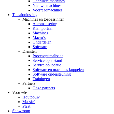
Gebruikte machines
Nieuwe machines
Voorraadmachines
Totaaloplossing
Machines en toepassingen
Automatisering
Klantportaal
Machines
Macro’s
Onderdelen
Software
Diensten
Procesoptimalisatie
Service op afstand
Service op locatie
Software en machines koppelen
Software ondersteuning
Trainingen
Partners
Onze partners
Voor wie
Houtbouw
Massief
Plaat
Showroom