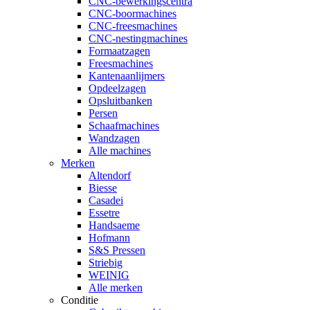
CNC-bewerkingscentra
CNC-boormachines
CNC-freesmachines
CNC-nestingmachines
Formaatzagen
Freesmachines
Kantenaanlijmers
Opdeelzagen
Opsluitbanken
Persen
Schaafmachines
Wandzagen
Alle machines
Merken
Altendorf
Biesse
Casadei
Essetre
Handsaeme
Hofmann
S&S Pressen
Striebig
WEINIG
Alle merken
Conditie