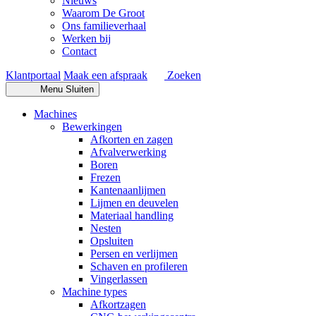
Nieuws
Waarom De Groot
Ons familieverhaal
Werken bij
Contact
Klantportaal
Maak een afspraak
Zoeken
Menu
Sluiten
Machines
Bewerkingen
Afkorten en zagen
Afvalverwerking
Boren
Frezen
Kantenaanlijmen
Lijmen en deuvelen
Materiaal handling
Nesten
Opsluiten
Persen en verlijmen
Schaven en profileren
Vingerlassen
Machine types
Afkortzagen