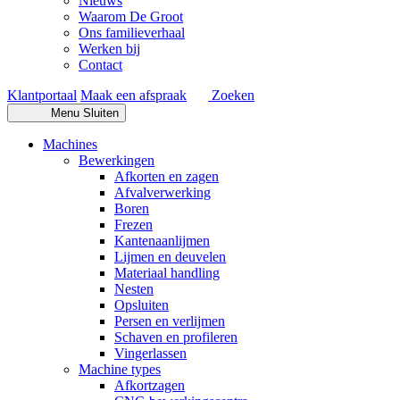
Nieuws
Waarom De Groot
Ons familieverhaal
Werken bij
Contact
Klantportaal
Maak een afspraak
Zoeken
Menu
Sluiten
Machines
Bewerkingen
Afkorten en zagen
Afvalverwerking
Boren
Frezen
Kantenaanlijmen
Lijmen en deuvelen
Materiaal handling
Nesten
Opsluiten
Persen en verlijmen
Schaven en profileren
Vingerlassen
Machine types
Afkortzagen