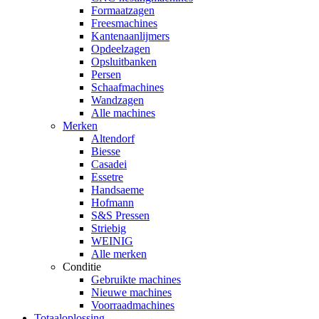
Formaatzagen
Freesmachines
Kantenaanlijmers
Opdeelzagen
Opsluitbanken
Persen
Schaafmachines
Wandzagen
Alle machines
Merken
Altendorf
Biesse
Casadei
Essetre
Handsaeme
Hofmann
S&S Pressen
Striebig
WEINIG
Alle merken
Conditie
Gebruikte machines
Nieuwe machines
Voorraadmachines
Totaaloplossing