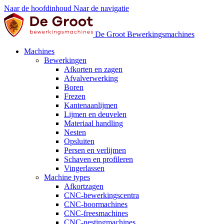
Naar de hoofdinhoud
Naar de navigatie
De Groot Bewerkingsmachines
Machines
Bewerkingen
Afkorten en zagen
Afvalverwerking
Boren
Frezen
Kantenaanlijmen
Lijmen en deuvelen
Materiaal handling
Nesten
Opsluiten
Persen en verlijmen
Schaven en profileren
Vingerlassen
Machine types
Afkortzagen
CNC-bewerkingscentra
CNC-boormachines
CNC-freesmachines
CNC-nestingmachines