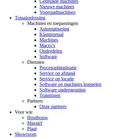
Gebruikte machines
Nieuwe machines
Voorraadmachines
Totaaloplossing
Machines en toepassingen
Automatisering
Klantportaal
Machines
Macro’s
Onderdelen
Software
Diensten
Procesoptimalisatie
Service op afstand
Service op locatie
Software en machines koppelen
Software ondersteuning
Trainingen
Partners
Onze partners
Voor wie
Houtbouw
Massief
Plaat
Showroom