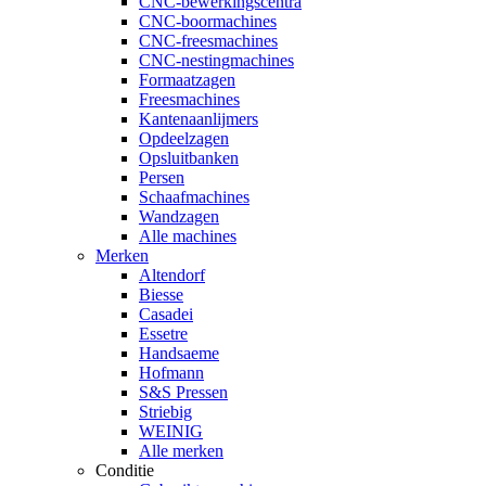
CNC-bewerkingscentra
CNC-boormachines
CNC-freesmachines
CNC-nestingmachines
Formaatzagen
Freesmachines
Kantenaanlijmers
Opdeelzagen
Opsluitbanken
Persen
Schaafmachines
Wandzagen
Alle machines
Merken
Altendorf
Biesse
Casadei
Essetre
Handsaeme
Hofmann
S&S Pressen
Striebig
WEINIG
Alle merken
Conditie