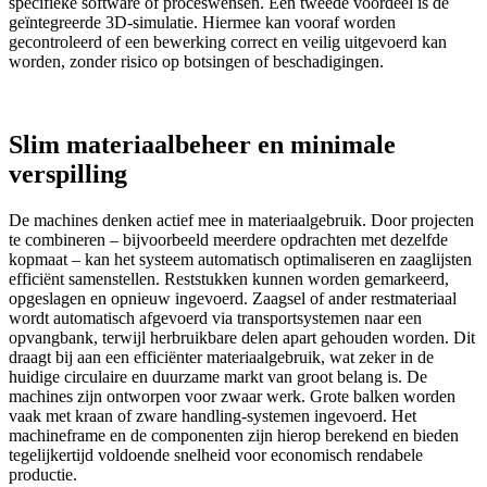
specifieke software of proceswensen. Een tweede voordeel is de
geïntegreerde 3D-simulatie. Hiermee kan vooraf worden
gecontroleerd of een bewerking correct en veilig uitgevoerd kan
worden, zonder risico op botsingen of beschadigingen.
Slim materiaalbeheer en minimale
verspilling
De machines denken actief mee in materiaalgebruik. Door projecten
te combineren – bijvoorbeeld meerdere opdrachten met dezelfde
kopmaat – kan het systeem automatisch optimaliseren en zaaglijsten
efficiënt samenstellen. Reststukken kunnen worden gemarkeerd,
opgeslagen en opnieuw ingevoerd. Zaagsel of ander restmateriaal
wordt automatisch afgevoerd via transportsystemen naar een
opvangbank, terwijl herbruikbare delen apart gehouden worden. Dit
draagt bij aan een efficiënter materiaalgebruik, wat zeker in de
huidige circulaire en duurzame markt van groot belang is. De
machines zijn ontworpen voor zwaar werk. Grote balken worden
vaak met kraan of zware handling-systemen ingevoerd. Het
machineframe en de componenten zijn hierop berekend en bieden
tegelijkertijd voldoende snelheid voor economisch rendabele
productie.