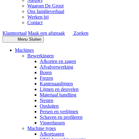
Nieuws
Waarom De Groot
Ons familieverhaal
Werken bij
Contact
Klantportaal
Maak een afspraak
Zoeken
Menu
Sluiten
Machines
Bewerkingen
Afkorten en zagen
Afvalverwerking
Boren
Frezen
Kantenaanlijmen
Lijmen en deuvelen
Materiaal handling
Nesten
Opsluiten
Persen en verlijmen
Schaven en profileren
Vingerlassen
Machine types
Afkortzagen