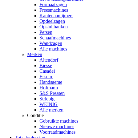
Formaatzagen
Freesmachines
Kantenaanlijmers
Opdeelzagen
Opsluitbanken
Persen
Schaafmachines
Wandzagen
Alle machines
Merken
Altendorf
Biesse
Casadei
Essetre
Handsaeme
Hofmann
S&S Pressen
Striebig
WEINIG
Alle merken
Conditie
Gebruikte machines
Nieuwe machines
Voorraadmachines
Totaaloplossing