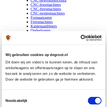
CNC-bewerkingscentra
CNC-boormachines
CNC-freesmachines
CNC-nestingmachines
Formaatzagen
Freesmachines
Kantenaanlijmers
Opdeelzagen
Opsluitbanken
Persen
Schaafmachines
Wandzagen
Alle machines
Wij gebruiken cookies op degroot.nl
Merken
Altendorf
Dit doen wij om video's te kunnen tonen, de inhoud van
Biesse
winkelwagens en offerteaanvragen op te slaan en ons
Casadei
Essetre
bezoek te analyseren om zo de website te verbeteren.
Handsaeme
Door de website te gebruiken ga je hiermee akkoord.
Hofmann
S&S Pressen
Striebig
WEINIG
Toestemmingsselectie
Alle merken
Noodzakelijk
Conditie