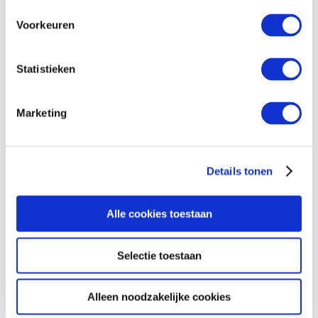
Gebruikte machines
Nieuwe machines
Voorkeuren
Voorraadmachines
Totaaloplossing
Machines en toepassingen
Automatisering
Statistieken
Klantportaal
Machines
Macro’s
Marketing
Onderdelen
Software
Diensten
Procesoptimalisatie
Service op afstand
Details tonen
Service op locatie
Software en machines koppelen
Software ondersteuning
Alle cookies toestaan
Trainingen
Partners
Onze partners
Selectie toestaan
Voor wie
Houtbouw
Massief
Plaat
Alleen noodzakelijke cookies
Showroom