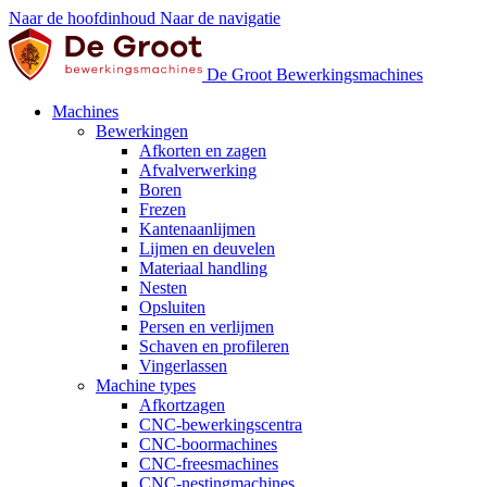
Naar de hoofdinhoud
Naar de navigatie
De Groot Bewerkingsmachines
Machines
Bewerkingen
Afkorten en zagen
Afvalverwerking
Boren
Frezen
Kantenaanlijmen
Lijmen en deuvelen
Materiaal handling
Nesten
Opsluiten
Persen en verlijmen
Schaven en profileren
Vingerlassen
Machine types
Afkortzagen
CNC-bewerkingscentra
CNC-boormachines
CNC-freesmachines
CNC-nestingmachines