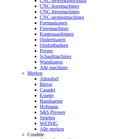
CNC-bewerkingscentra
CNC-boormachines
CNC-freesmachines
CNC-nestingmachines
Formaatzagen
Freesmachines
Kantenaanlijmers
Opdeelzagen
Opsluitbanken
Persen
Schaafmachines
Wandzagen
Alle machines
Merken
Altendorf
Biesse
Casadei
Essetre
Handsaeme
Hofmann
S&S Pressen
Striebig
WEINIG
Alle merken
Conditie