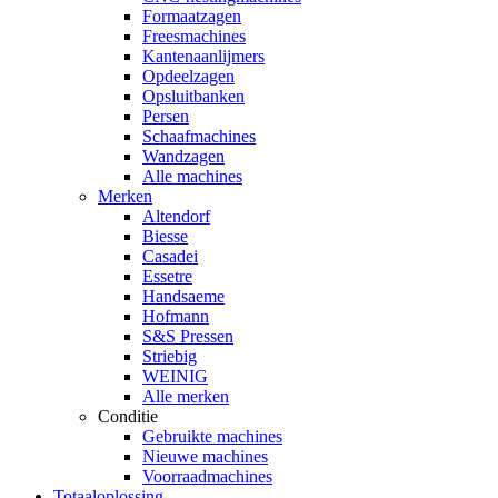
Formaatzagen
Freesmachines
Kantenaanlijmers
Opdeelzagen
Opsluitbanken
Persen
Schaafmachines
Wandzagen
Alle machines
Merken
Altendorf
Biesse
Casadei
Essetre
Handsaeme
Hofmann
S&S Pressen
Striebig
WEINIG
Alle merken
Conditie
Gebruikte machines
Nieuwe machines
Voorraadmachines
Totaaloplossing