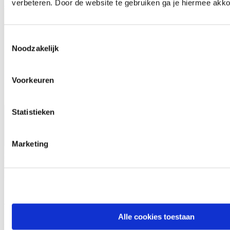
verbeteren. Door de website te gebruiken ga je hiermee akko
Lees meer over WERKPLAATS – Alko Mobil Jet 160H afzuigunit
Toestemmingsselectie
Noodzakelijk
Voorkeuren
Statistieken
Marketing
ADS SNF 200 Afzuigunit
Alle cookies toestaan
Afzuigen
Afzuigunits
Gebruikt