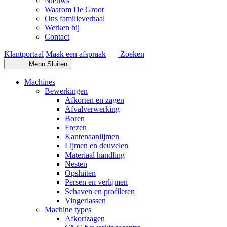
Nieuws
Waarom De Groot
Ons familieverhaal
Werken bij
Contact
Klantportaal
Maak een afspraak
Zoeken
Menu
Sluiten
Machines
Bewerkingen
Afkorten en zagen
Afvalverwerking
Boren
Frezen
Kantenaanlijmen
Lijmen en deuvelen
Materiaal handling
Nesten
Opsluiten
Persen en verlijmen
Schaven en profileren
Vingerlassen
Machine types
Afkortzagen