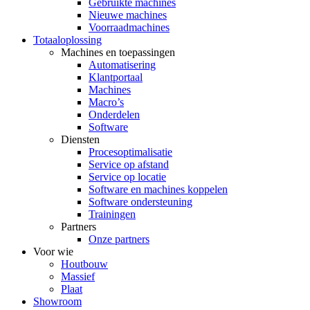
Gebruikte machines
Nieuwe machines
Voorraadmachines
Totaaloplossing
Machines en toepassingen
Automatisering
Klantportaal
Machines
Macro’s
Onderdelen
Software
Diensten
Procesoptimalisatie
Service op afstand
Service op locatie
Software en machines koppelen
Software ondersteuning
Trainingen
Partners
Onze partners
Voor wie
Houtbouw
Massief
Plaat
Showroom