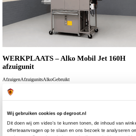
WERKPLAATS – Alko Mobil Jet 160H
afzuigunit
Afzuigen
Afzuigunits
Alko
Gebruikt
De gebruikte Alko Mobil Jet 160H is een praktische afzuigunit voor
het afzuigen van stof en spanen bij hout- en plaatbewerking. De
machine is technisch gecontroleerd en volgens de SKH-richtlijnen
gereviseerd, zodat je kunt rekenen op een betrouwbare afzuiging
vanaf de eerste werkdag.
Wij gebruiken cookies op degroot.nl
Lees meer over WERKPLAATS – Alko Mobil Jet 160H afzuigunit
Dit doen wij om video's te kunnen tonen, de inhoud van win
offerteaanvragen op te slaan en ons bezoek te analyseren o