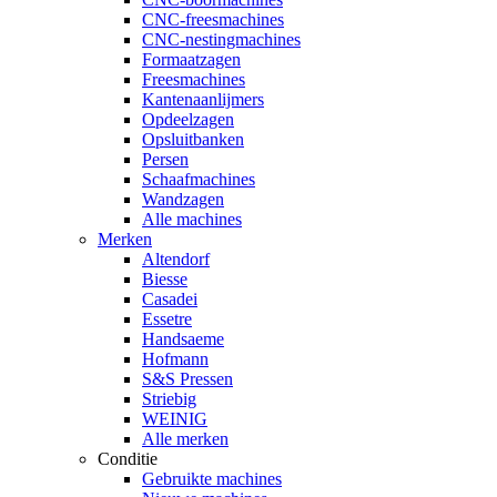
CNC-freesmachines
CNC-nestingmachines
Formaatzagen
Freesmachines
Kantenaanlijmers
Opdeelzagen
Opsluitbanken
Persen
Schaafmachines
Wandzagen
Alle machines
Merken
Altendorf
Biesse
Casadei
Essetre
Handsaeme
Hofmann
S&S Pressen
Striebig
WEINIG
Alle merken
Conditie
Gebruikte machines