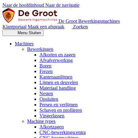
Naar de hoofdinhoud
Naar de navigatie
De Groot Bewerkingsmachines
Klantportaal
Maak een afspraak
Zoeken
Menu
Sluiten
Machines
Bewerkingen
Afkorten en zagen
Afvalverwerking
Boren
Frezen
Kantenaanlijmen
Lijmen en deuvelen
Materiaal handling
Nesten
Opsluiten
Persen en verlijmen
Schaven en profileren
Vingerlassen
Machine types
Afkortzagen
CNC-bewerkingscentra
CNC-boormachines