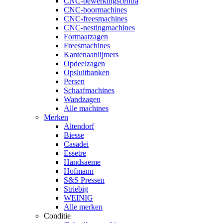
CNC-bewerkingscentra
CNC-boormachines
CNC-freesmachines
CNC-nestingmachines
Formaatzagen
Freesmachines
Kantenaanlijmers
Opdeelzagen
Opsluitbanken
Persen
Schaafmachines
Wandzagen
Alle machines
Merken
Altendorf
Biesse
Casadei
Essetre
Handsaeme
Hofmann
S&S Pressen
Striebig
WEINIG
Alle merken
Conditie