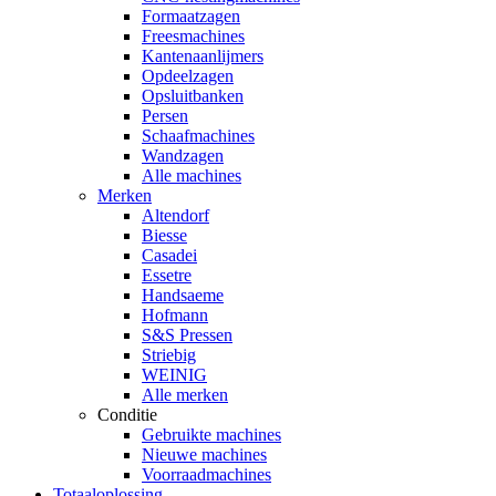
Formaatzagen
Freesmachines
Kantenaanlijmers
Opdeelzagen
Opsluitbanken
Persen
Schaafmachines
Wandzagen
Alle machines
Merken
Altendorf
Biesse
Casadei
Essetre
Handsaeme
Hofmann
S&S Pressen
Striebig
WEINIG
Alle merken
Conditie
Gebruikte machines
Nieuwe machines
Voorraadmachines
Totaaloplossing