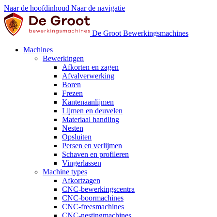
Naar de hoofdinhoud
Naar de navigatie
De Groot Bewerkingsmachines
Machines
Bewerkingen
Afkorten en zagen
Afvalverwerking
Boren
Frezen
Kantenaanlijmen
Lijmen en deuvelen
Materiaal handling
Nesten
Opsluiten
Persen en verlijmen
Schaven en profileren
Vingerlassen
Machine types
Afkortzagen
CNC-bewerkingscentra
CNC-boormachines
CNC-freesmachines
CNC-nestingmachines