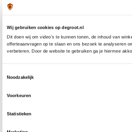
Kantenaanlijmen
Kantenaanlijmers
Biesse
Nieuw
De Biesse Rover Edge Up S P A is een kantenaanlijmmachine voor
interieurbouwers die dagelijks grote volumes verwerken. Dankzij
Wij gebruiken cookies op degroot.nl
doorvoersnelheden tot 25 m/min, ruimte voor 18 bewerkingsunits en
uitgebreide automatiseringsmogelijkheden werk je flexibel en
Dit doen wij om video's te kunnen tonen, de inhoud van win
efficiënt.
offerteaanvragen op te slaan en ons bezoek te analyseren o
Lees meer over Biesse Rover Edge Up S P A kantenaanlijmmachine
verbeteren. Door de website te gebruiken ga je hiermee akko
Lees meer over Biesse Rover Edge Up S P A kantenaanlijmmachine
Toestemmingsselectie
Noodzakelijk
Voorkeuren
Statistieken
Marketing