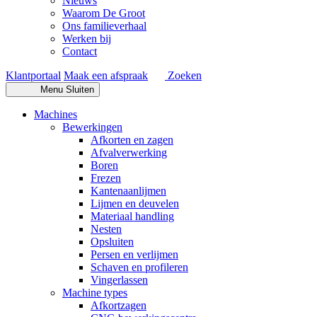
Nieuws
Waarom De Groot
Ons familieverhaal
Werken bij
Contact
Klantportaal
Maak een afspraak
Zoeken
Menu
Sluiten
Machines
Bewerkingen
Afkorten en zagen
Afvalverwerking
Boren
Frezen
Kantenaanlijmen
Lijmen en deuvelen
Materiaal handling
Nesten
Opsluiten
Persen en verlijmen
Schaven en profileren
Vingerlassen
Machine types
Afkortzagen