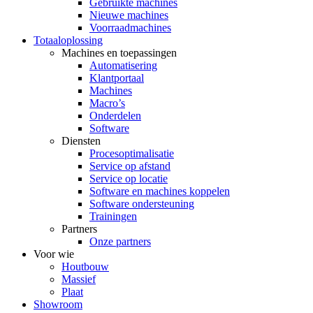
Gebruikte machines
Nieuwe machines
Voorraadmachines
Totaaloplossing
Machines en toepassingen
Automatisering
Klantportaal
Machines
Macro’s
Onderdelen
Software
Diensten
Procesoptimalisatie
Service op afstand
Service op locatie
Software en machines koppelen
Software ondersteuning
Trainingen
Partners
Onze partners
Voor wie
Houtbouw
Massief
Plaat
Showroom