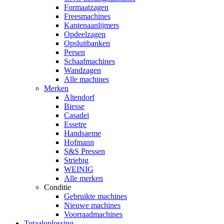
Formaatzagen
Freesmachines
Kantenaanlijmers
Opdeelzagen
Opsluitbanken
Persen
Schaafmachines
Wandzagen
Alle machines
Merken
Altendorf
Biesse
Casadei
Essetre
Handsaeme
Hofmann
S&S Pressen
Striebig
WEINIG
Alle merken
Conditie
Gebruikte machines
Nieuwe machines
Voorraadmachines
Totaaloplossing