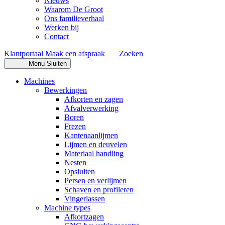
Nieuws
Waarom De Groot
Ons familieverhaal
Werken bij
Contact
Klantportaal
Maak een afspraak
Zoeken
Menu
Sluiten
Machines
Bewerkingen
Afkorten en zagen
Afvalverwerking
Boren
Frezen
Kantenaanlijmen
Lijmen en deuvelen
Materiaal handling
Nesten
Opsluiten
Persen en verlijmen
Schaven en profileren
Vingerlassen
Machine types
Afkortzagen