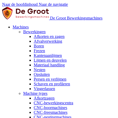
Naar de hoofdinhoud
Naar de navigatie
De Groot Bewerkingsmachines
Machines
Bewerkingen
Afkorten en zagen
Afvalverwerking
Boren
Frezen
Kantenaanlijmen
Lijmen en deuvelen
Materiaal handling
Nesten
Opsluiten
Persen en verlijmen
Schaven en profileren
Vingerlassen
Machine types
Afkortzagen
CNC-bewerkingscentra
CNC-boormachines
CNC-freesmachines
CNC-nestingmachines