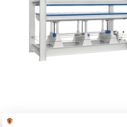
Orma S koude platenpers