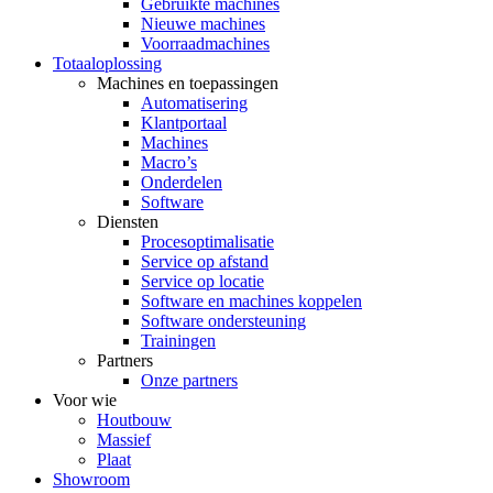
Gebruikte machines
Nieuwe machines
Voorraadmachines
Totaaloplossing
Machines en toepassingen
Automatisering
Klantportaal
Machines
Macro’s
Onderdelen
Software
Diensten
Procesoptimalisatie
Service op afstand
Service op locatie
Software en machines koppelen
Software ondersteuning
Trainingen
Partners
Onze partners
Voor wie
Houtbouw
Massief
Plaat
Showroom