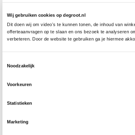
Persen en verlijmen
Persen
Orma
Nieuw
Wij gebruiken cookies op degroot.nl
De Orma S is een hydraulische koude platenpers voor gecontroleerd
en gelijkmatig persen zonder verwarming. Dankzij de hydraulische
Dit doen wij om video's te kunnen tonen, de inhoud van win
drukverdeling werk je nauwkeurig en reproduceerbaar. Leverbaar in
offerteaanvragen op te slaan en ons bezoek te analyseren o
meerdere uitvoeringen met verschillende persformaten.
verbeteren. Door de website te gebruiken ga je hiermee akko
Lees meer over Orma S koude platenpers
Lees meer over Orma S koude platenpers
Toestemmingsselectie
Noodzakelijk
Voorkeuren
Statistieken
Marketing