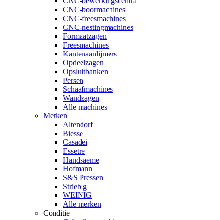
CNC-bewerkingscentra
CNC-boormachines
CNC-freesmachines
CNC-nestingmachines
Formaatzagen
Freesmachines
Kantenaanlijmers
Opdeelzagen
Opsluitbanken
Persen
Schaafmachines
Wandzagen
Alle machines
Merken
Altendorf
Biesse
Casadei
Essetre
Handsaeme
Hofmann
S&S Pressen
Striebig
WEINIG
Alle merken
Conditie