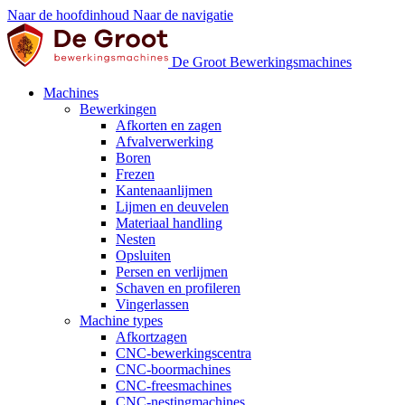
Naar de hoofdinhoud
Naar de navigatie
De Groot Bewerkingsmachines
Machines
Bewerkingen
Afkorten en zagen
Afvalverwerking
Boren
Frezen
Kantenaanlijmen
Lijmen en deuvelen
Materiaal handling
Nesten
Opsluiten
Persen en verlijmen
Schaven en profileren
Vingerlassen
Machine types
Afkortzagen
CNC-bewerkingscentra
CNC-boormachines
CNC-freesmachines
CNC-nestingmachines