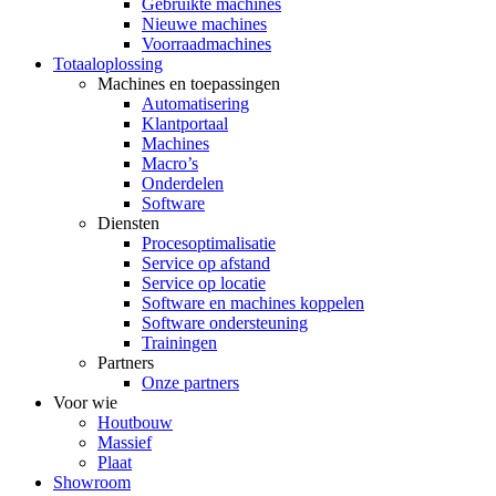
Gebruikte machines
Nieuwe machines
Voorraadmachines
Totaaloplossing
Machines en toepassingen
Automatisering
Klantportaal
Machines
Macro’s
Onderdelen
Software
Diensten
Procesoptimalisatie
Service op afstand
Service op locatie
Software en machines koppelen
Software ondersteuning
Trainingen
Partners
Onze partners
Voor wie
Houtbouw
Massief
Plaat
Showroom