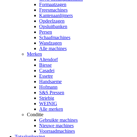
Formaatzagen
Freesmachines
Kantenaanlijmers
Opdeelzagen
Opsluitbanken
Persen
Schaafmachines
Wandzagen
Alle machines
Merken
Altendorf
Biesse
Casadei
Essetre
Handsaeme
Hofmann
S&S Pressen
Striebig
WEINIG
Alle merken
Conditie
Gebruikte machines
Nieuwe machines
Voorraadmachines
Totaaloplossing