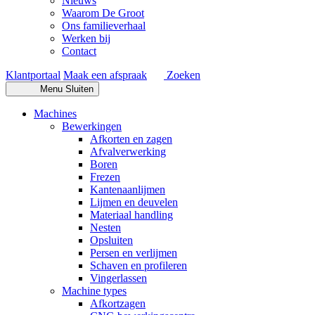
Nieuws
Waarom De Groot
Ons familieverhaal
Werken bij
Contact
Klantportaal
Maak een afspraak
Zoeken
Menu
Sluiten
Machines
Bewerkingen
Afkorten en zagen
Afvalverwerking
Boren
Frezen
Kantenaanlijmen
Lijmen en deuvelen
Materiaal handling
Nesten
Opsluiten
Persen en verlijmen
Schaven en profileren
Vingerlassen
Machine types
Afkortzagen