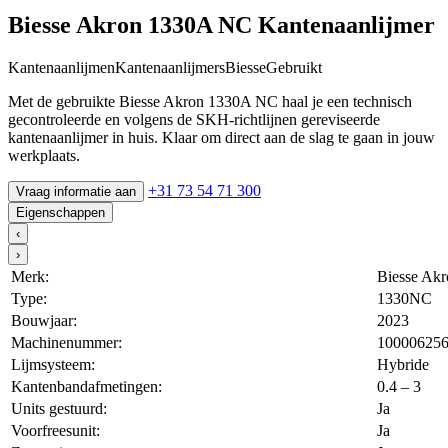
Biesse Akron 1330A NC Kantenaanlijmer
Kantenaanlijmen
Kantenaanlijmers
Biesse
Gebruikt
Met de gebruikte Biesse Akron 1330A NC haal je een technisch
gecontroleerde en volgens de SKH-richtlijnen gereviseerde
kantenaanlijmer in huis. Klaar om direct aan de slag te gaan in jouw
werkplaats.
+31 73 54 71 300
Vraag informatie aan
Eigenschappen
‹
›
Merk:
Biesse Akr
Type:
1330NC
Bouwjaar:
2023
Machinenummer:
10000625
Lijmsysteem:
Hybride
Kantenbandafmetingen:
0.4 – 3
Units gestuurd:
Ja
Voorfreesunit:
Ja