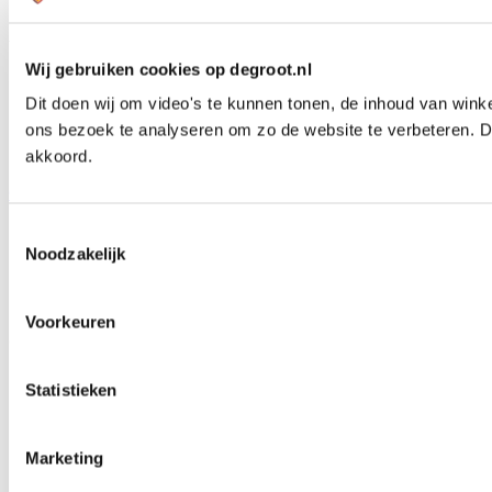
Onderdelen
Wij zijn De Groot
Wij gebruiken cookies op degroot.nl
Waarom De Groot
Dit doen wij om video's te kunnen tonen, de inhoud van wink
Ons familieverhaal
ons bezoek te analyseren om zo de website te verbeteren. D
Contact
akkoord.
Ga naar Facebook
Ga naar YouTube
Ga naar LinkedIn
Ga naar Instagram
Toestemmingsselectie
Noodzakelijk
Voorkeuren
© De Groot Bewerkingsmachines 2026
Algemene voorwaarden
Statistieken
Voorwaarden Klantportaal
Cookies
Marketing