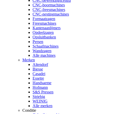
CNC-bewerkingscentra
CNC-boormachines
CNC-freesmachines
CNC-nestingmachines
Formaatzagen
Freesmachines
Kantenaanlijmers
Opdeelzagen
Opsluitbanken
Persen
Schaafmachines
Wandzagen
Alle machines
Merken
Altendorf
Biesse
Casadei
Essetre
Handsaeme
Hofmann
S&S Pressen
Striebig
WEINIG
Alle merken
Conditie