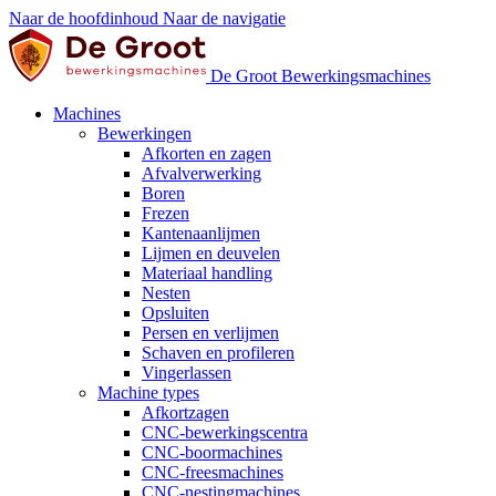
Naar de hoofdinhoud
Naar de navigatie
De Groot Bewerkingsmachines
Machines
Bewerkingen
Afkorten en zagen
Afvalverwerking
Boren
Frezen
Kantenaanlijmen
Lijmen en deuvelen
Materiaal handling
Nesten
Opsluiten
Persen en verlijmen
Schaven en profileren
Vingerlassen
Machine types
Afkortzagen
CNC-bewerkingscentra
CNC-boormachines
CNC-freesmachines
CNC-nestingmachines