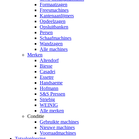
Formaatzagen
Freesmachines
Kantenaanlijmers
Opdeelzagen
Opsluitbanken
Persen
Schaafmachines
Wandzagen
Alle machines
Merken
Altendorf
Biesse
Casadei
Essetre
Handsaeme
Hofmann
S&S Pressen
Striebig
WEINIG
Alle merken
Conditie
Gebruikte machines
Nieuwe machines
Voorraadmachines
Totaaloplossing