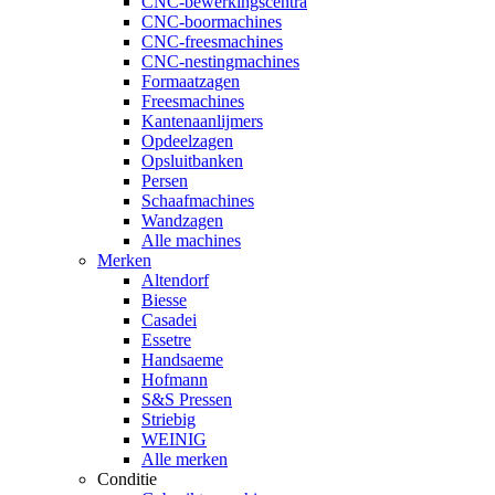
CNC-bewerkingscentra
CNC-boormachines
CNC-freesmachines
CNC-nestingmachines
Formaatzagen
Freesmachines
Kantenaanlijmers
Opdeelzagen
Opsluitbanken
Persen
Schaafmachines
Wandzagen
Alle machines
Merken
Altendorf
Biesse
Casadei
Essetre
Handsaeme
Hofmann
S&S Pressen
Striebig
WEINIG
Alle merken
Conditie