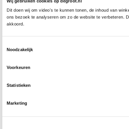
Wij gebruiken cookies op degroot.nl
Waarom De Groot
Dit doen wij om video's te kunnen tonen, de inhoud van wink
Ons familieverhaal
Contact
ons bezoek te analyseren om zo de website te verbeteren. D
akkoord.
Ga naar Facebook
Ga naar YouTube
Ga naar LinkedIn
Ga naar Instagram
Toestemmingsselectie
Noodzakelijk
Voorkeuren
© De Groot Bewerkingsmachines 2026
Algemene voorwaarden
Statistieken
Voorwaarden Klantportaal
Cookies
Marketing