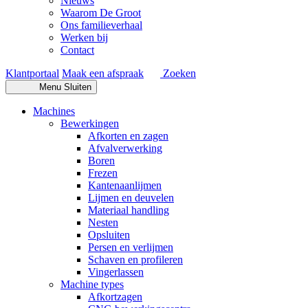
Nieuws
Waarom De Groot
Ons familieverhaal
Werken bij
Contact
Klantportaal
Maak een afspraak
Zoeken
Menu
Sluiten
Machines
Bewerkingen
Afkorten en zagen
Afvalverwerking
Boren
Frezen
Kantenaanlijmen
Lijmen en deuvelen
Materiaal handling
Nesten
Opsluiten
Persen en verlijmen
Schaven en profileren
Vingerlassen
Machine types
Afkortzagen