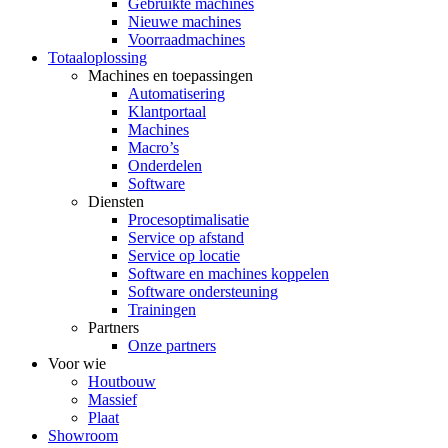
Gebruikte machines
Nieuwe machines
Voorraadmachines
Totaaloplossing
Machines en toepassingen
Automatisering
Klantportaal
Machines
Macro’s
Onderdelen
Software
Diensten
Procesoptimalisatie
Service op afstand
Service op locatie
Software en machines koppelen
Software ondersteuning
Trainingen
Partners
Onze partners
Voor wie
Houtbouw
Massief
Plaat
Showroom