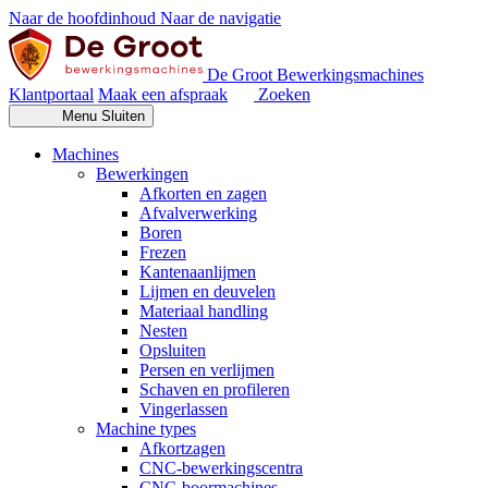
Naar de hoofdinhoud
Naar de navigatie
De Groot Bewerkingsmachines
Klantportaal
Maak een afspraak
Zoeken
Menu
Sluiten
Machines
Bewerkingen
Afkorten en zagen
Afvalverwerking
Boren
Frezen
Kantenaanlijmen
Lijmen en deuvelen
Materiaal handling
Nesten
Opsluiten
Persen en verlijmen
Schaven en profileren
Vingerlassen
Machine types
Afkortzagen
CNC-bewerkingscentra
CNC-boormachines