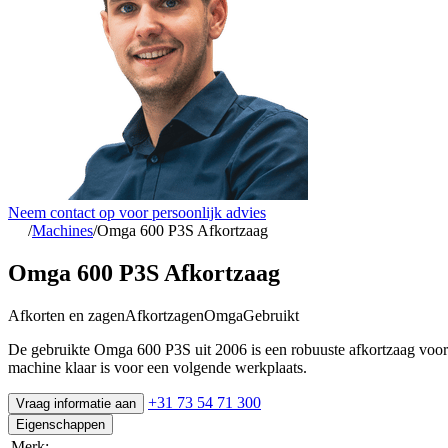
Neem contact op voor persoonlijk advies
/
Machines
/
Omga 600 P3S Afkortzaag
Omga 600 P3S Afkortzaag
Afkorten en zagen
Afkortzagen
Omga
Gebruikt
De gebruikte Omga 600 P3S uit 2006 is een robuuste afkortzaag voor
machine klaar is voor een volgende werkplaats.
+31 73 54 71 300
Vraag informatie aan
Eigenschappen
Merk: