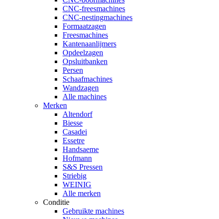
CNC-freesmachines
CNC-nestingmachines
Formaatzagen
Freesmachines
Kantenaanlijmers
Opdeelzagen
Opsluitbanken
Persen
Schaafmachines
Wandzagen
Alle machines
Merken
Altendorf
Biesse
Casadei
Essetre
Handsaeme
Hofmann
S&S Pressen
Striebig
WEINIG
Alle merken
Conditie
Gebruikte machines