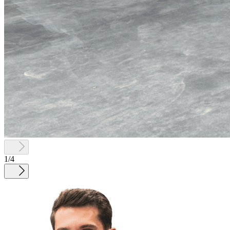
1
/
4