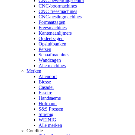
CNC-bewerkingscentra
CNC-boormachines
CNC-freesmachines
CNC-nestingmachines
Formaatzagen
Freesmachines
Kantenaanlijmers
Opdeelzagen
Opsluitbanken
Persen
Schaafmachines
Wandzagen
Alle machines
Merken
Altendorf
Biesse
Casadei
Essetre
Handsaeme
Hofmann
S&S Pressen
Striebig
WEINIG
Alle merken
Conditie