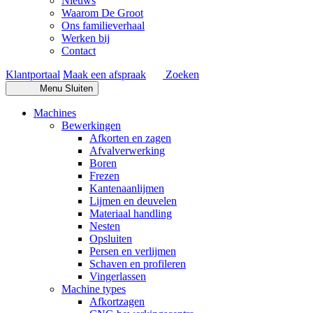
Nieuws
Waarom De Groot
Ons familieverhaal
Werken bij
Contact
Klantportaal
Maak een afspraak
Zoeken
Menu
Sluiten
Machines
Bewerkingen
Afkorten en zagen
Afvalverwerking
Boren
Frezen
Kantenaanlijmen
Lijmen en deuvelen
Materiaal handling
Nesten
Opsluiten
Persen en verlijmen
Schaven en profileren
Vingerlassen
Machine types
Afkortzagen