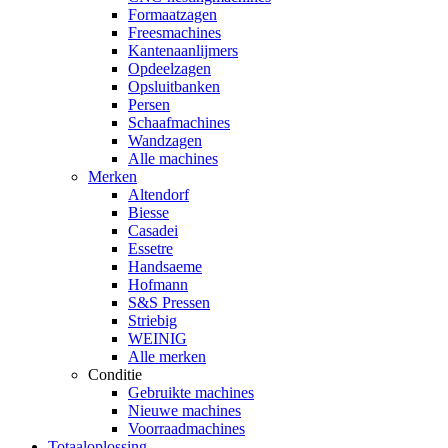
Formaatzagen
Freesmachines
Kantenaanlijmers
Opdeelzagen
Opsluitbanken
Persen
Schaafmachines
Wandzagen
Alle machines
Merken
Altendorf
Biesse
Casadei
Essetre
Handsaeme
Hofmann
S&S Pressen
Striebig
WEINIG
Alle merken
Conditie
Gebruikte machines
Nieuwe machines
Voorraadmachines
Totaaloplossing