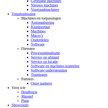
Gebruikte machines
Nieuwe machines
Voorraadmachines
Totaaloplossing
Machines en toepassingen
Automatisering
Klantportaal
Machines
Macro’s
Onderdelen
Software
Diensten
Procesoptimalisatie
Service op afstand
Service op locatie
Software en machines koppelen
Software ondersteuning
Trainingen
Partners
Onze partners
Voor wie
Houtbouw
Massief
Plaat
Showroom