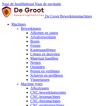
Naar de hoofdinhoud
Naar de navigatie
De Groot Bewerkingsmachines
Machines
Bewerkingen
Afkorten en zagen
Afvalverwerking
Boren
Frezen
Kantenaanlijmen
Lijmen en deuvelen
Materiaal handling
Nesten
Opsluiten
Persen en verlijmen
Schaven en profileren
Vingerlassen
Machine types
Afkortzagen
CNC-bewerkingscentra
CNC-boormachines
CNC-freesmachines
CNC-nestingmachines