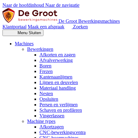
Naar de hoofdinhoud
Naar de navigatie
De Groot Bewerkingsmachines
Klantportaal
Maak een afspraak
Zoeken
Menu
Sluiten
Machines
Bewerkingen
Afkorten en zagen
Afvalverwerking
Boren
Frezen
Kantenaanlijmen
Lijmen en deuvelen
Materiaal handling
Nesten
Opsluiten
Persen en verlijmen
Schaven en profileren
Vingerlassen
Machine types
Afkortzagen
CNC-bewerkingscentra
CNC-boormachines