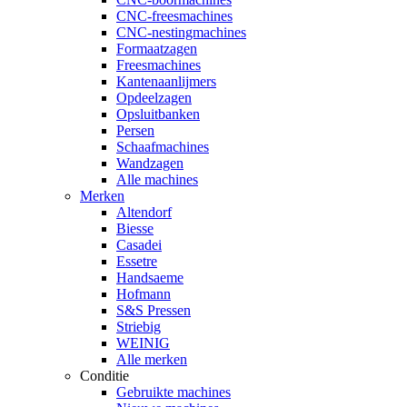
CNC-freesmachines
CNC-nestingmachines
Formaatzagen
Freesmachines
Kantenaanlijmers
Opdeelzagen
Opsluitbanken
Persen
Schaafmachines
Wandzagen
Alle machines
Merken
Altendorf
Biesse
Casadei
Essetre
Handsaeme
Hofmann
S&S Pressen
Striebig
WEINIG
Alle merken
Conditie
Gebruikte machines