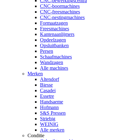
CNC-bewerkingscentra
CNC-boormachines
CNC-freesmachines
CNC-nestingmachines
Formaatzagen
Freesmachines
Kantenaanlijmers
Opdeelzagen
Opsluitbanken
Persen
Schaafmachines
Wandzagen
Alle machines
Merken
Altendorf
Biesse
Casadei
Essetre
Handsaeme
Hofmann
S&S Pressen
Striebig
WEINIG
Alle merken
Conditie