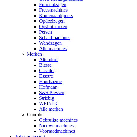
Formaatzagen
Freesmachines
Kantenaanlijmers
Opdeelzagen
Opsluitbanken
Persen
Schaafmachines
Wandzagen
Alle machines
Merken
Altendorf
Biesse
Casadei
Essetre
Handsaeme
Hofmann
S&S Pressen
Striebig
WEINIG
Alle merken
Conditie
Gebruikte machines
Nieuwe machines
Voorraadmachines
Totaaloplossing