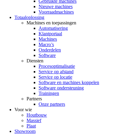
Gebruikte machines
Nieuwe machines
Voorraadmachines
Totaaloplossing
Machines en toepassingen
Automatisering
Klantportaal
Machines
Macro’s
Onderdelen
Software
Diensten
Procesoptimalisatie
Service op afstand
Service op locatie
Software en machines koppelen
Software ondersteuning
Trainingen
Partners
Onze partners
Voor wie
Houtbouw
Massief
Plaat
Showroom