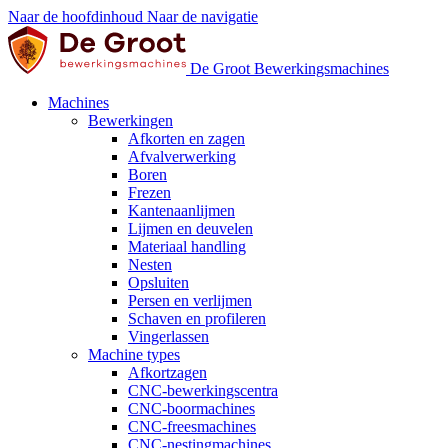
Naar de hoofdinhoud
Naar de navigatie
De Groot Bewerkingsmachines
Machines
Bewerkingen
Afkorten en zagen
Afvalverwerking
Boren
Frezen
Kantenaanlijmen
Lijmen en deuvelen
Materiaal handling
Nesten
Opsluiten
Persen en verlijmen
Schaven en profileren
Vingerlassen
Machine types
Afkortzagen
CNC-bewerkingscentra
CNC-boormachines
CNC-freesmachines
CNC-nestingmachines