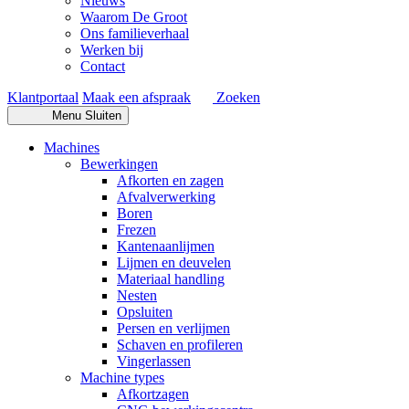
Nieuws
Waarom De Groot
Ons familieverhaal
Werken bij
Contact
Klantportaal
Maak een afspraak
Zoeken
Menu
Sluiten
Machines
Bewerkingen
Afkorten en zagen
Afvalverwerking
Boren
Frezen
Kantenaanlijmen
Lijmen en deuvelen
Materiaal handling
Nesten
Opsluiten
Persen en verlijmen
Schaven en profileren
Vingerlassen
Machine types
Afkortzagen