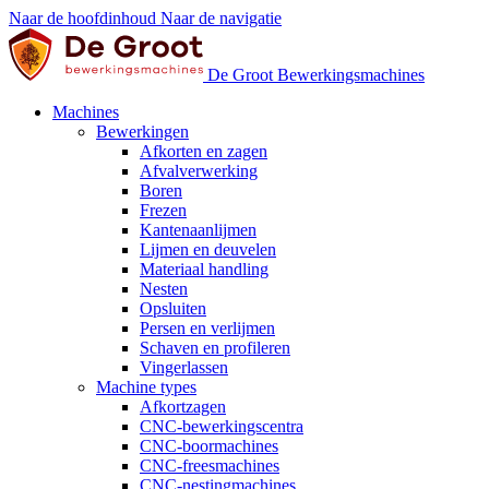
Naar de hoofdinhoud
Naar de navigatie
De Groot Bewerkingsmachines
Machines
Bewerkingen
Afkorten en zagen
Afvalverwerking
Boren
Frezen
Kantenaanlijmen
Lijmen en deuvelen
Materiaal handling
Nesten
Opsluiten
Persen en verlijmen
Schaven en profileren
Vingerlassen
Machine types
Afkortzagen
CNC-bewerkingscentra
CNC-boormachines
CNC-freesmachines
CNC-nestingmachines