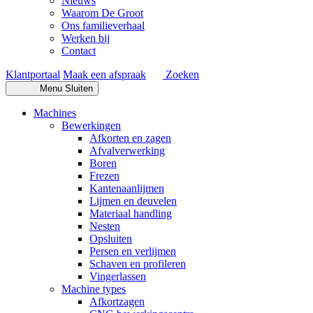
Nieuws
Waarom De Groot
Ons familieverhaal
Werken bij
Contact
Klantportaal
Maak een afspraak
Zoeken
Menu
Sluiten
Machines
Bewerkingen
Afkorten en zagen
Afvalverwerking
Boren
Frezen
Kantenaanlijmen
Lijmen en deuvelen
Materiaal handling
Nesten
Opsluiten
Persen en verlijmen
Schaven en profileren
Vingerlassen
Machine types
Afkortzagen