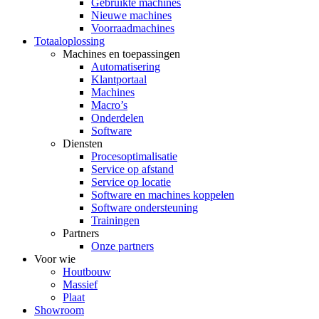
Gebruikte machines
Nieuwe machines
Voorraadmachines
Totaaloplossing
Machines en toepassingen
Automatisering
Klantportaal
Machines
Macro’s
Onderdelen
Software
Diensten
Procesoptimalisatie
Service op afstand
Service op locatie
Software en machines koppelen
Software ondersteuning
Trainingen
Partners
Onze partners
Voor wie
Houtbouw
Massief
Plaat
Showroom