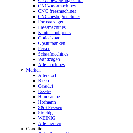
CNC-bewerkingscentra
CNC-boormachines
CNC-freesmachines
CNC-nestingmachines
Formaatzagen
Freesmachines
Kantenaanlijmers
Opdeelzagen
Opsluitbanken
Persen
Schaafmachines
Wandzagen
Alle machines
Merken
Altendorf
Biesse
Casadei
Essetre
Handsaeme
Hofmann
S&S Pressen
Striebig
WEINIG
Alle merken
Conditie