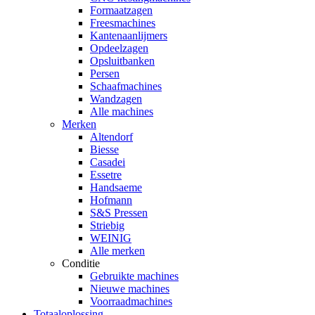
Formaatzagen
Freesmachines
Kantenaanlijmers
Opdeelzagen
Opsluitbanken
Persen
Schaafmachines
Wandzagen
Alle machines
Merken
Altendorf
Biesse
Casadei
Essetre
Handsaeme
Hofmann
S&S Pressen
Striebig
WEINIG
Alle merken
Conditie
Gebruikte machines
Nieuwe machines
Voorraadmachines
Totaaloplossing