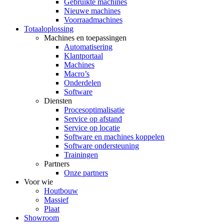
Gebruikte machines
Nieuwe machines
Voorraadmachines
Totaaloplossing
Machines en toepassingen
Automatisering
Klantportaal
Machines
Macro’s
Onderdelen
Software
Diensten
Procesoptimalisatie
Service op afstand
Service op locatie
Software en machines koppelen
Software ondersteuning
Trainingen
Partners
Onze partners
Voor wie
Houtbouw
Massief
Plaat
Showroom