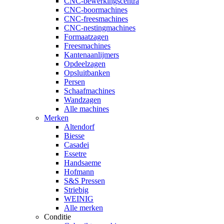
CNC-bewerkingscentra
CNC-boormachines
CNC-freesmachines
CNC-nestingmachines
Formaatzagen
Freesmachines
Kantenaanlijmers
Opdeelzagen
Opsluitbanken
Persen
Schaafmachines
Wandzagen
Alle machines
Merken
Altendorf
Biesse
Casadei
Essetre
Handsaeme
Hofmann
S&S Pressen
Striebig
WEINIG
Alle merken
Conditie