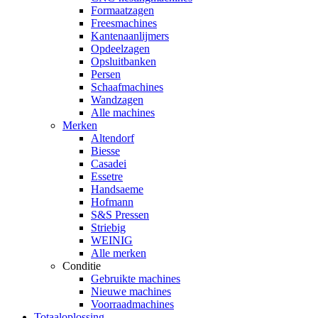
Formaatzagen
Freesmachines
Kantenaanlijmers
Opdeelzagen
Opsluitbanken
Persen
Schaafmachines
Wandzagen
Alle machines
Merken
Altendorf
Biesse
Casadei
Essetre
Handsaeme
Hofmann
S&S Pressen
Striebig
WEINIG
Alle merken
Conditie
Gebruikte machines
Nieuwe machines
Voorraadmachines
Totaaloplossing