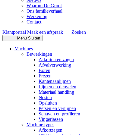
Nieuws
Waarom De Groot
Ons familieverhaal
Werken bij
Contact
Klantportaal
Maak een afspraak
Zoeken
Menu
Sluiten
Machines
Bewerkingen
Afkorten en zagen
Afvalverwerking
Boren
Frezen
Kantenaanlijmen
Lijmen en deuvelen
Materiaal handling
Nesten
Opsluiten
Persen en verlijmen
Schaven en profileren
Vingerlassen
Machine types
Afkortzagen