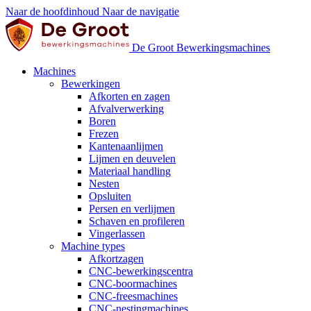
Naar de hoofdinhoud
Naar de navigatie
De Groot Bewerkingsmachines
Machines
Bewerkingen
Afkorten en zagen
Afvalverwerking
Boren
Frezen
Kantenaanlijmen
Lijmen en deuvelen
Materiaal handling
Nesten
Opsluiten
Persen en verlijmen
Schaven en profileren
Vingerlassen
Machine types
Afkortzagen
CNC-bewerkingscentra
CNC-boormachines
CNC-freesmachines
CNC-nestingmachines