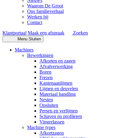
Nieuws
Waarom De Groot
Ons familieverhaal
Werken bij
Contact
Klantportaal
Maak een afspraak
Zoeken
Menu
Sluiten
Machines
Bewerkingen
Afkorten en zagen
Afvalverwerking
Boren
Frezen
Kantenaanlijmen
Lijmen en deuvelen
Materiaal handling
Nesten
Opsluiten
Persen en verlijmen
Schaven en profileren
Vingerlassen
Machine types
Afkortzagen