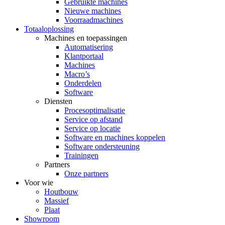
Gebruikte machines
Nieuwe machines
Voorraadmachines
Totaaloplossing
Machines en toepassingen
Automatisering
Klantportaal
Machines
Macro’s
Onderdelen
Software
Diensten
Procesoptimalisatie
Service op afstand
Service op locatie
Software en machines koppelen
Software ondersteuning
Trainingen
Partners
Onze partners
Voor wie
Houtbouw
Massief
Plaat
Showroom