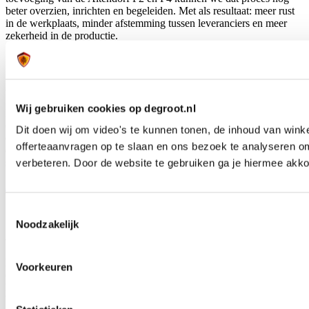
beter overzien, inrichten en begeleiden. Met als resultaat: meer rust
in de werkplaats, minder afstemming tussen leveranciers en meer
zekerheid in de productie.
Altendorf F2: betrouwbaar instappen met kwaliteit
Wij gebruiken cookies op degroot.nl
De Altendorf F2 is compact en overzichtelijk. Door de
overzichtelijke opzet en het intuïtieve werken is de F2 snel inzetbaar
Dit doen wij om video's te kunnen tonen, de inhoud van win
en eenvoudig aan te passen aan wisselende projecten. Dat maakt
offerteaanvragen op te slaan en ons bezoek te analyseren o
deze kantenaanlijmer bijzonder geschikt voor maatwerk en kleine
series, waar betrouwbaarheid essentieel is.
verbeteren. Door de website te gebruiken ga je hiermee akko
Altendorf F2 kantenaanlijmer
Toestemmingsselectie
Noodzakelijk
Altendorf F4: meer capaciteit, meer comfort
De Altendorf F4 combineert hoge productiviteit met een compact
Voorkeuren
ontwerp. Met een machinelengte van 4 meter levert deze
kantenaanlijmer volledig afgewerkte kanten in één doorloop. Dat
betekent: minder handmatige handelingen, minder nabewerking en