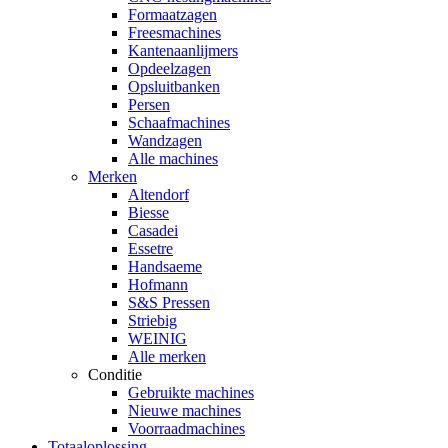
Formaatzagen
Freesmachines
Kantenaanlijmers
Opdeelzagen
Opsluitbanken
Persen
Schaafmachines
Wandzagen
Alle machines
Merken
Altendorf
Biesse
Casadei
Essetre
Handsaeme
Hofmann
S&S Pressen
Striebig
WEINIG
Alle merken
Conditie
Gebruikte machines
Nieuwe machines
Voorraadmachines
Totaaloplossing