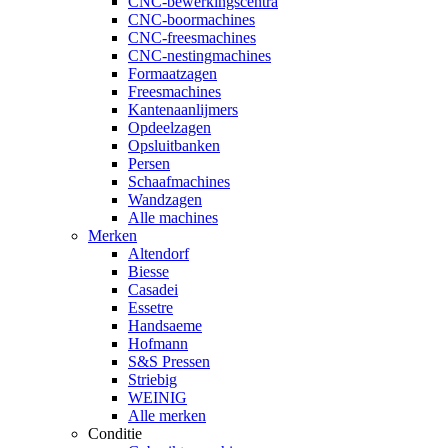
CNC-bewerkingscentra
CNC-boormachines
CNC-freesmachines
CNC-nestingmachines
Formaatzagen
Freesmachines
Kantenaanlijmers
Opdeelzagen
Opsluitbanken
Persen
Schaafmachines
Wandzagen
Alle machines
Merken
Altendorf
Biesse
Casadei
Essetre
Handsaeme
Hofmann
S&S Pressen
Striebig
WEINIG
Alle merken
Conditie