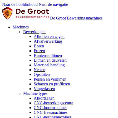
Naar de hoofdinhoud
Naar de navigatie
De Groot Bewerkingsmachines
Machines
Bewerkingen
Afkorten en zagen
Afvalverwerking
Boren
Frezen
Kantenaanlijmen
Lijmen en deuvelen
Materiaal handling
Nesten
Opsluiten
Persen en verlijmen
Schaven en profileren
Vingerlassen
Machine types
Afkortzagen
CNC-bewerkingscentra
CNC-boormachines
CNC-freesmachines
CNC-nestingmachines