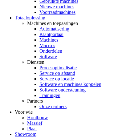
Gebruikte machines
Nieuwe machines
Voorraadmachines
Totaaloplossing
Machines en toepassingen
Automatisering
Klantportaal
Machines
Macro’s
Onderdelen
Software
Diensten
Procesoptimalisatie
Service op afstand
Service op locatie
Software en machines koppelen
Software ondersteuning
Trainingen
Partners
Onze partners
Voor wie
Houtbouw
Massief
Plaat
Showroom