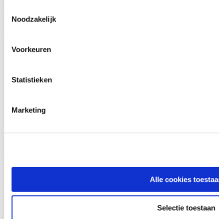
Toestemmingsselectie
Vinkenveld 3
Noodzakelijk
5249 JN Rosmalen
Machines
Voorkeuren
Gebruikte machines
Nieuwe machines
Statistieken
Voorraadmachines
Snel naar
Marketing
Klantportaal
Trainingen
Onderdelen
Wij zijn De Groot
Alle cookies toestaa
Waarom De Groot
Ons familieverhaal
Contact
Selectie toestaan
Ga naar Facebook
Ga naar YouTube
Ga naar LinkedIn