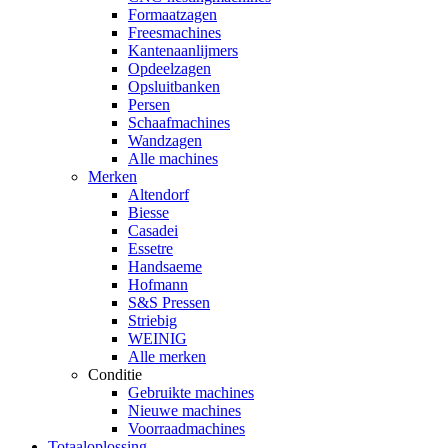
Formaatzagen
Freesmachines
Kantenaanlijmers
Opdeelzagen
Opsluitbanken
Persen
Schaafmachines
Wandzagen
Alle machines
Merken
Altendorf
Biesse
Casadei
Essetre
Handsaeme
Hofmann
S&S Pressen
Striebig
WEINIG
Alle merken
Conditie
Gebruikte machines
Nieuwe machines
Voorraadmachines
Totaaloplossing