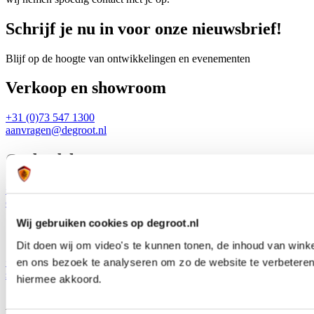
Schrijf je nu in voor onze nieuwsbrief!
Blijf op de hoogte van ontwikkelingen en evenementen
Verkoop en showroom
+31 (0)73 547 1300
aanvragen@degroot.nl
Onderdelen
+31 (0)73 547 1300
onderdelen@degroot.nl
Wij gebruiken cookies op degroot.nl
Servicecenter
Dit doen wij om video's te kunnen tonen, de inhoud van wink
+31 (0)73 547 1300
en ons bezoek te analyseren om zo de website te verbeteren.
service@degroot.nl
hiermee akkoord.
Adres