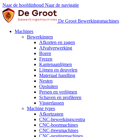
Naar de hoofdinhoud
Naar de navigatie
De Groot Bewerkingsmachines
Machines
Bewerkingen
Afkorten en zagen
Afvalverwerking
Boren
Frezen
Kantenaanlijmen
Lijmen en deuvelen
Materiaal handling
Nesten
Opsluiten
Persen en verlijmen
Schaven en profileren
Vingerlassen
Machine types
Afkortzagen
CNC-bewerkingscentra
CNC-boormachines
CNC-freesmachines
CNC-nestingmachines