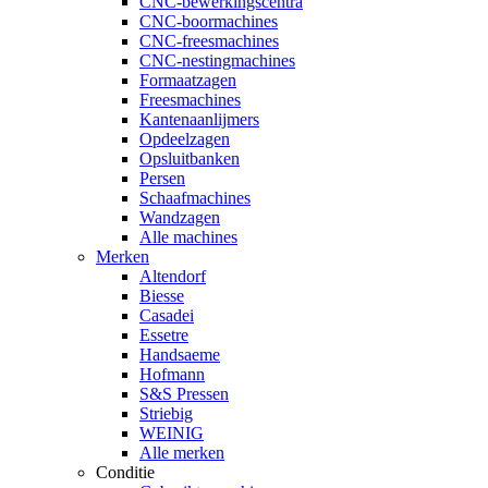
CNC-bewerkingscentra
CNC-boormachines
CNC-freesmachines
CNC-nestingmachines
Formaatzagen
Freesmachines
Kantenaanlijmers
Opdeelzagen
Opsluitbanken
Persen
Schaafmachines
Wandzagen
Alle machines
Merken
Altendorf
Biesse
Casadei
Essetre
Handsaeme
Hofmann
S&S Pressen
Striebig
WEINIG
Alle merken
Conditie