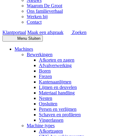
Nieuws
Waarom De Groot
Ons familieverhaal
Werken bij
Contact
Klantportaal
Maak een afspraak
Zoeken
Menu
Sluiten
Machines
Bewerkingen
Afkorten en zagen
Afvalverwerking
Boren
Frezen
Kantenaanlijmen
Lijmen en deuvelen
Materiaal handling
Nesten
Opsluiten
Persen en verlijmen
Schaven en profileren
Vingerlassen
Machine types
Afkortzagen