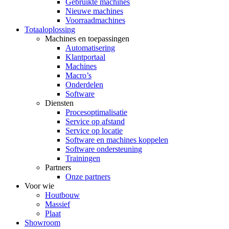
Gebruikte machines
Nieuwe machines
Voorraadmachines
Totaaloplossing
Machines en toepassingen
Automatisering
Klantportaal
Machines
Macro’s
Onderdelen
Software
Diensten
Procesoptimalisatie
Service op afstand
Service op locatie
Software en machines koppelen
Software ondersteuning
Trainingen
Partners
Onze partners
Voor wie
Houtbouw
Massief
Plaat
Showroom