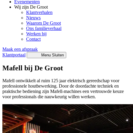
Evenementen
Wij zijn De Groot
Klantverhalen
Nieuws
Waarom De Groot
Ons familieverhaal
Werken bij
Contact
Maak een afspraak
Klantportaal
Menu
Sluiten
Mafell bij De Groot
Mafell ontwikkelt al ruim 125 jaar elektrisch gereedschap voor
professionele houtbewerking. Door de doordachte techniek en
praktische bediening zijn Mafell-machines een vertrouwde keuze
voor professionals die nauwkeurig willen werken.