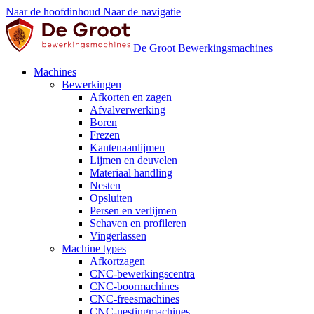
Naar de hoofdinhoud
Naar de navigatie
De Groot Bewerkingsmachines
Machines
Bewerkingen
Afkorten en zagen
Afvalverwerking
Boren
Frezen
Kantenaanlijmen
Lijmen en deuvelen
Materiaal handling
Nesten
Opsluiten
Persen en verlijmen
Schaven en profileren
Vingerlassen
Machine types
Afkortzagen
CNC-bewerkingscentra
CNC-boormachines
CNC-freesmachines
CNC-nestingmachines