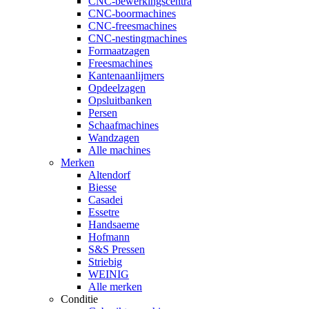
CNC-bewerkingscentra
CNC-boormachines
CNC-freesmachines
CNC-nestingmachines
Formaatzagen
Freesmachines
Kantenaanlijmers
Opdeelzagen
Opsluitbanken
Persen
Schaafmachines
Wandzagen
Alle machines
Merken
Altendorf
Biesse
Casadei
Essetre
Handsaeme
Hofmann
S&S Pressen
Striebig
WEINIG
Alle merken
Conditie