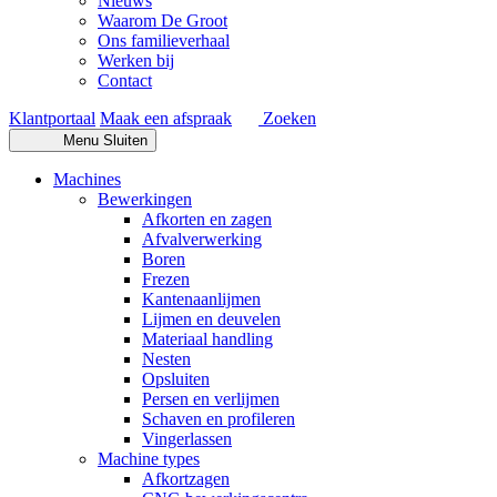
Nieuws
Waarom De Groot
Ons familieverhaal
Werken bij
Contact
Klantportaal
Maak een afspraak
Zoeken
Menu
Sluiten
Machines
Bewerkingen
Afkorten en zagen
Afvalverwerking
Boren
Frezen
Kantenaanlijmen
Lijmen en deuvelen
Materiaal handling
Nesten
Opsluiten
Persen en verlijmen
Schaven en profileren
Vingerlassen
Machine types
Afkortzagen