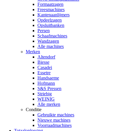
Formaatzagen
Freesmachines
Kantenaanlijmers
Opdeelzagen
Opsluitbanken
Persen
Schaafmachines
Wandzagen
Alle machines
Merken
Altendorf
Biesse
Casadei
Essetre
Handsaeme
Hofmann
S&S Pressen
Striebig
WEINIG
Alle merken
Conditie
Gebruikte machines
Nieuwe machines
Voorraadmachines
Totaaloplossing