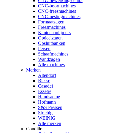
CNC-bewerkingscentra
CNC-boormachines
CNC-freesmachines
CNC-nestingmachines
Formaatzagen
Freesmachines
Kantenaanlijmers
Opdeelzagen
Opsluitbanken
Persen
Schaafmachines
Wandzagen
Alle machines
Merken
Altendorf
Biesse
Casadei
Essetre
Handsaeme
Hofmann
S&S Pressen
Striebig
WEINIG
Alle merken
Conditie