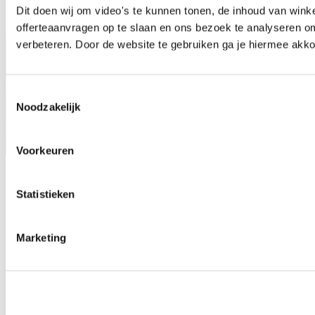
Dit doen wij om video's te kunnen tonen, de inhoud van win
offerteaanvragen op te slaan en ons bezoek te analyseren o
verbeteren. Door de website te gebruiken ga je hiermee akko
Toestemmingsselectie
Noodzakelijk
Voorkeuren
Bestel je onderdeel
Statistieken
Onderdelen bestellen gaat eenvoudig via het formulier op deze
pagina of door te bellen. Snel geregeld zodat jij weer verder kunt en
altijd gegarandeerd het juiste onderdeel.
Marketing
Schrijf je nu in voor onze nieuwsbrief!
Blijf op de hoogte van ontwikkelingen en evenementen