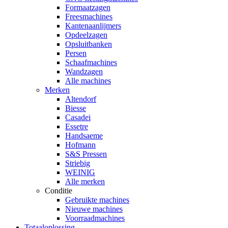
Formaatzagen
Freesmachines
Kantenaanlijmers
Opdeelzagen
Opsluitbanken
Persen
Schaafmachines
Wandzagen
Alle machines
Merken
Altendorf
Biesse
Casadei
Essetre
Handsaeme
Hofmann
S&S Pressen
Striebig
WEINIG
Alle merken
Conditie
Gebruikte machines
Nieuwe machines
Voorraadmachines
Totaaloplossing