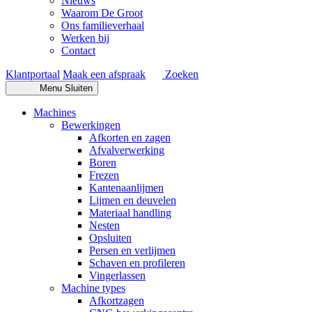
Nieuws
Waarom De Groot
Ons familieverhaal
Werken bij
Contact
Klantportaal
Maak een afspraak
Zoeken
Menu
Sluiten
Machines
Bewerkingen
Afkorten en zagen
Afvalverwerking
Boren
Frezen
Kantenaanlijmen
Lijmen en deuvelen
Materiaal handling
Nesten
Opsluiten
Persen en verlijmen
Schaven en profileren
Vingerlassen
Machine types
Afkortzagen