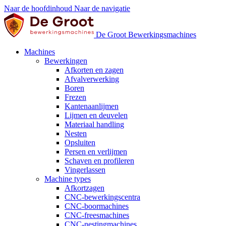
Naar de hoofdinhoud
Naar de navigatie
De Groot Bewerkingsmachines
Machines
Bewerkingen
Afkorten en zagen
Afvalverwerking
Boren
Frezen
Kantenaanlijmen
Lijmen en deuvelen
Materiaal handling
Nesten
Opsluiten
Persen en verlijmen
Schaven en profileren
Vingerlassen
Machine types
Afkortzagen
CNC-bewerkingscentra
CNC-boormachines
CNC-freesmachines
CNC-nestingmachines