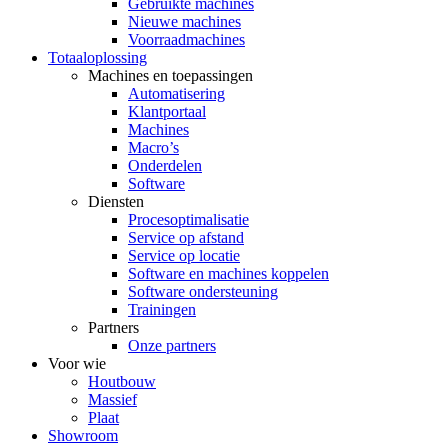
Gebruikte machines
Nieuwe machines
Voorraadmachines
Totaaloplossing
Machines en toepassingen
Automatisering
Klantportaal
Machines
Macro’s
Onderdelen
Software
Diensten
Procesoptimalisatie
Service op afstand
Service op locatie
Software en machines koppelen
Software ondersteuning
Trainingen
Partners
Onze partners
Voor wie
Houtbouw
Massief
Plaat
Showroom